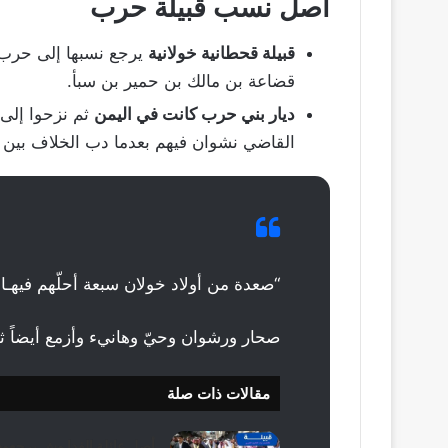
أصل نسب قبيلة حرب
قبيلة قحطانية خولانية
يرجع نسبها إلى حرب 
قضاعة بن مالك بن حمير بن سبأ.
ديار بني حرب كانت في اليمن
ثم نزحوا إلى 
القاضي نشوان فيهم بعدما دب الخلاف بين أبن
“صعدة من أولاد خولان سبعة أحلّهم فيهـا 
صحار ورشوان وحيّ وهانيء وأزمع أيضاً ث
مقالات ذات صلة
أصل عائلة الفدا وش يرجعو