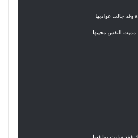
 وقد جالت عواديها
ن مميت النفس محييها
 فقد سارت بما فيها