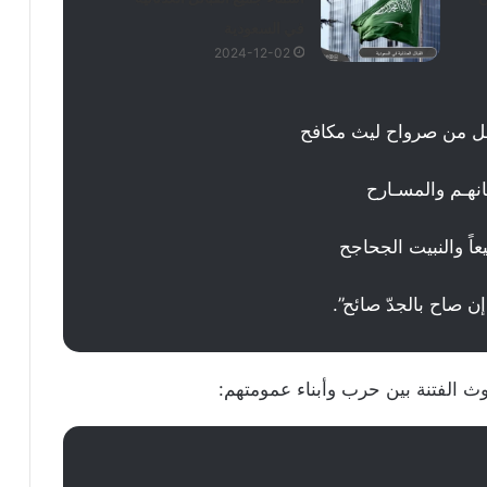
في السعودية
2024-12-02
حقل من صرواح ليث مكافح
نهـم والمسـارح
ً والنبيت الجحاجح
ن صاح بالجدّ صائح”.
ث الفتنة بين حرب وأبناء عمومتهم: