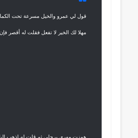
قول لي عمرو والخيل مسرعة تحت الكماة
مهلا لك الخير لا تفعل فقلت له أقصر فإ
همزت مهري برجلي ثم قلت له اذهب إليك