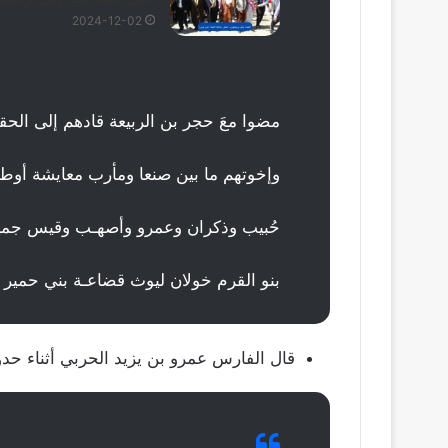
2024-12-02
مضوا معَ حجر بن الربيعة قادهم إلى ال
وإخوتهم ما بين صنعا ومأرب معايشة أوطا
حُبيب وذكران وعمرو وأصهـب وقيس جميعا
بنو القرم خولان ليوث قضاعـة بني حمير إ
قال الفارس عمرو بن يزيد الحربي أثناء حدو