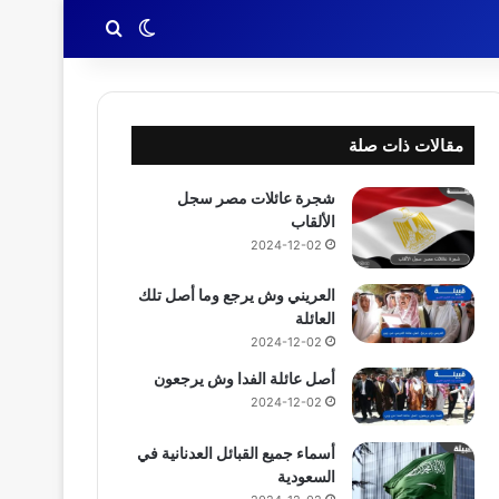
بحث عن
الوضع المظلم
مقالات ذات صلة
شجرة عائلات مصر سجل
الألقاب
2024-12-02
العريني وش يرجع وما أصل تلك
العائلة
2024-12-02
أصل عائلة الفدا وش يرجعون
2024-12-02
أسماء جميع القبائل العدنانية في
السعودية