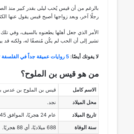
بالرغم من أن قيس يُحب ليلى بقدر كبير منذ الص
رجلًا آخر، وبعد زواجها أصبح قيس يقول عنها الك
الأمر الذي جعل أهلها يطعنوه بالسيف، وفي تلك 
تشير إلى أن الحب لم يكُن مُنصفًا له، ولكنه قد 
لا يفوتك أيضًا:
5 روايات عميقة جداً في الفلسفة تناقش العقل
من هو قيس بن الملوح؟
الاسم كامل
قيس بن الملوح بن عدس بن 
محل الميلاد
نجد.
تاريخ الميلاد
عام 24 هجريًا، الموافق 645 ميلاديًا.
سنة الوفاة
688 ميلاديًا، أي 88 هجريًا.