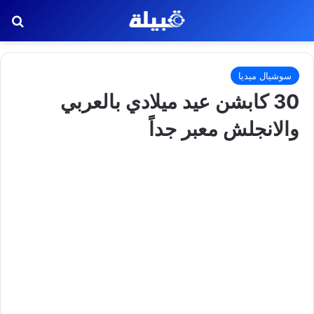
بح
سوشيال ميديا
30 كابشن عيد ميلادي بالعربي
والانجلش معبر جداً