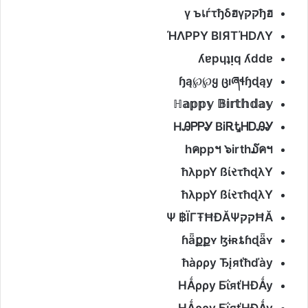
ฮ
ђ
קק
γ
ฮ
ѓτђδ
เ
γ ъ
ΉΛPPY BIЯTΉDΛY
ʎɐpɥʇᴉq ʎddɐ
ɧą
℘℘
ყ
ც
ı
ཞ
ɬɧɖąy
ℍ𝕒𝕡𝕡𝕪
𝔹𝕚𝕣𝕥𝕙𝕕𝕒𝕪
H
ᎯᏢᏢᎽ
B
ᎥᎡᎿᎻᎠᎯᎽ
h
ค
pp
ฯ ๖
irth
໓
คฯ
ħλppY ßί
ર
τħɖλY
ħλppY ßί
ર
τħɖλY
ĦĂ
קק
ΪГŦĦĐĂΨ
฿
Ψ
ɦǟ
քք
ʏ ɮɨʀȶɦɖǟʏ
ħàρρy Ђįяťħďày
HǺρρy БΐяťHĐǺy
HǺρρy БΐяťHĐǺy