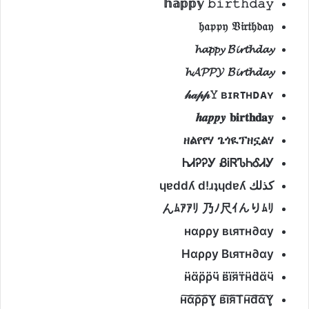
𝕙𝕒𝕡𝕡𝕪
𝚋𝚒𝚛𝚝𝚑𝚍𝚊𝚢
𝔥𝔞𝔭𝔭𝔶
𝔙𝔦𝔯𝔱𝔥𝔡𝔞𝔶
𝓱𝓪𝓹𝓹𝔂
𝓑𝓲𝓻𝓽𝓱𝓭𝓪𝔂
𝓱𝓐𝓟𝓟𝓨
𝓑𝓲𝓻𝓽𝓱𝓭𝓪𝔂
𝒽𝒶𝓅𝓅𝚈
ʙɪʀᴛʜᴅᴀʏ
𝒉𝒂𝒑𝒑𝒚
𝐛𝐢𝐫𝐭𝐡𝐝𝐚𝐲
ዘልየየሃ
ጌጎዪፕዘኗልሃ
ᏂᏗᎮᎮᎩ
ᏰᎥᏒᏖᏂᎴᏗᎩ
كذلك
ɥɐddʎ d!ɹʇɥdɐʎ
んﾑｱｱﾘ
乃ﾉ尺ｲんりﾑﾘ
нαρρу вιятн∂αу
Нαρρу Вιятн∂αу
н̈̈ɑ̈̈ρ̈̈ρ̈̈ӵ̈ в̈̈ı̈̈я̈̈т̈̈н̈̈d̈̈ɑ̈̈ӵ̈
н͠ɑ͠ρ͠ρ͠Ỵ̣̣̣̥ в͠ı͠я͠Tн͠d͠ɑ͠Ỵ̣̣̣̥