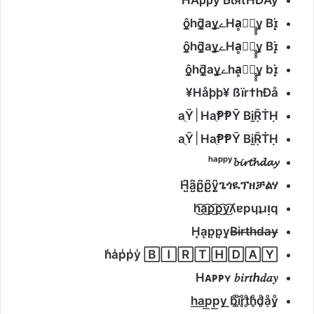
y̥ Bɪ̣̝̇
Ha
ے̲̣̣̥
ô̲̣̣̥hƌ̲̣̣̣̥ay̥
y̥ Bɪ̣̝̇
Ha
ے̲̣̣̥
ô̲̣̣̥hƌ̲̣̣̣̥ay̥
y̥ bɪ̣̝̇
ha
ے̲̣̣̥
ô̲̣̣̥hƌ̲̣̣̣̥ay̥
¥
Håþþ¥ ßïr†hÐå
ⱣⱣῩ BḭṜṪḤ
Ha
׀
Ῡ
a
ⱣⱣῩ BḭṜṪḤ
Ha
׀
Ῡ
a
ʰᵃᵖᵖʸ
𝓫𝓲𝓻𝓽𝓱𝓭𝓪𝔂
H̺͆a̺͆p̺͆p̺͆y̺͆
ጌጎዪፕዘቻልሃ
h͜͡a͜͡p͜͡p͜͡y͜͡ʎɐpɥʇɹᴉq
H͎a͎p͎p͎y͎B̶i̶r̶t̶h̶d̶a̶y̶
h̾a̾p̾p̾y̾
🄱🄸🅁🅃🄷🄳🄰🅈
Hᴀᴘᴘʏ
𝑏𝑖𝑟𝑡ℎ𝑑𝑎𝑦
h͟a͟p͟p͟y͟ b̥ͦi̥ͦr̥ͦt̥ͦh̥ͦd̥ͦḁͦy̥ͦ