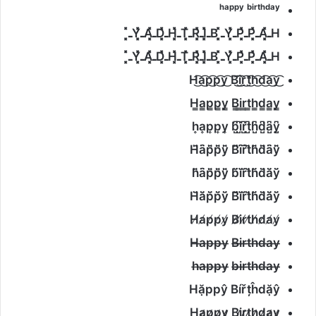
ʰᵃᵖᵖʸ ᵇⁱʳᵗʰᵈᵃʸ
H
ـ͓̽
A
ـ͓̽
P
ـ͓̽
P
ـ͓̽
Y
ـ͓̽
B
ـ͓̽
I
ـ͓̽
R
ـ͓̽
T
ـ͓̽
H
ـ͓̽
D
ـ͓̽
A
ـ͓̽
Y
ـ͓̽
H
ـ͓̽
A
ـ͓̽
P
ـ͓̽
P
ـ͓̽
Y
ـ͓̽
B
ـ͓̽
I
ـ͓̽
R
ـ͓̽
T
ـ͓̽
H
ـ͓̽
D
ـ͓̽
A
ـ͓̽
Y
ـ͓̽
H͜͡a͜͡p͜͡p͜͡y͜͡ B͜͡i͜͡r͜͡t͜͡h͜͡d͜͡a͜͡y͜͡
H̳a̳p̳p̳y̳ B̳i̳r̳t̳h̳d̳a̳y̳
h͎a͎p͎p͎y͎ b̺͆i̺͆r̺͆t̺͆h̺͆d̺͆a̺͆y̺͆
H̑̈ȃ̈p̑̈p̑̈y̑̈ B̑̈ȋ̈ȓ̈t̑̈h̑̈d̑̈ȃ̈y̑̈
h̑̈ȃ̈p̑̈p̑̈y̑̈ b̆̈ĭ̈r̆̈t̆̈h̆̈d̆̈ă̈y̆̈
H̆̈ă̈p̆̈p̆̈y̆̈ B̆̈ĭ̈r̆̈t̆̈h̆̈d̆̈ă̈y̆̈
H̸a̸p̸p̸y̸ B̸i̸r̸t̸h̸d̸a̸y̸
H̶a̶p̶p̶y̶ B̶i̶r̶t̶h̶d̶a̶y̶
h̶a̶p̶p̶y̶ b̶i̶r̶t̶h̶d̶a̶y̶
Hặppŷ Bířțĥdặŷ
Ha̷p̷p̷y̷ Bi̷r̷t̷h̷d̷a̷y̷