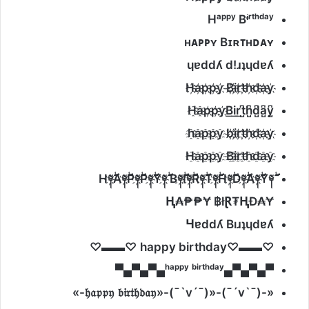
Hᵃᵖᵖʸ Bᶤʳᵗʰᵈᵃʸ
ʜᴀᴘᴘʏ Bɪʀᴛʜᴅᴀʏ
ɥɐddʎ d!ɹʇɥdɐʎ
H҉a҉p҉p҉y҉ B҉i҉r҉t҉h҉d҉a҉y҉
H҈a҈p҉p҉y҉B͟i͟r͟t̺͆h̺͆d̺͆a̺͆y̺͆
h҈a҈p҈p҈y҈ b҉i҉r҉t҉h҉d҉a҉y҉
H҈a҈p҈p҈y҈ B҈i҈r҈t҈h҈d҈a҈y҈
H
༈
҉A
༈
҉P
༈
҉P
༈
҉Y
༈
҉ B
༈
҉I
༈
҉R
༈
҉T
༈
҉H
༈
҉D
༈
҉A
༈
҉Y
༈
Ⱨ₳₱₱Ɏ
฿
łⱤ₮ⱧĐ₳Ɏ
Ɥ
ɐddʎ Bıɹʇɥdɐʎ
♡
▬▬
♡
happy birthday
♡
▬▬
♡
▄▀▄▀▄▀
ʰᵃᵖᵖʸ ᵇⁱʳᵗʰᵈᵃʸ
▀▄▀▄▀▄
𝔥𝔞𝔭𝔭𝔶
𝔟𝔦𝔯𝔱𝔥𝔡𝔞𝔶
»-(¯`v
´¯)-»
v´¯)-«
«-(¯`