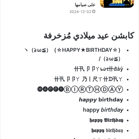
على صيامها
2024-12-02
كابشن عيد ميلادي مُزخرفة
ヽ（
≧
ω
≦
）｛
☆
HAPPY
★
BIRTHDAY
☆
｝
/
（
≧
ω
≦
）
卄
卂卩卩
ㄚ
᥇
𝓲𝘳𝓽
卄
d̾a̾y̾
卄
卂卩卩
ㄚ
乃丨尺
ㄒ卄
ᗪ
卂
ㄚ
🅗︎🅐︎🅟︎🅟︎🅨︎
Ⓑ
Ⓘ
Ⓡ
Ⓣ
Ⓗ
Ⓓ
Ⓐ
Ⓨ
𝙝𝙖𝙥𝙥𝙮
𝗯𝗶𝗿𝘁𝗵𝗱𝗮𝘆
𝗁𝖺𝗉𝗉𝗒
𝘣𝘪𝘳𝘵𝘩𝘥𝘢𝘺
𝖍𝖆𝖕𝖕𝖞
𝖁𝖎𝖗𝖙𝖍𝖉𝖆𝖞
𝖍𝖆𝖕𝖕𝖞
𝔟𝔦𝔯𝔱𝔥𝔡𝔞𝔶