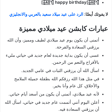
٨̲̅٥̲̅٦̲̅]
]happy birthday [̲̅ə̲̅
٨̲̅٥̲̅٦̲̅
[̲̅ə̲̅
لا يفوتك أيضًا:
الرد على عيد ميلاد سعيد بالعربي والانجليزي
عبارات كابشن عيد ميلادي مميزة
أتمنى أن يكون يوم عيد ميلادي لطيف ومميز، وأن الله
يرزقني السعادة والفرحة.
عسى أن يكون بداية جديدة لعام جديد في حياتي مليء
بالأفراح والنعم من الرحمن.
اسأل الله أن يرزقني الثبات في عامي الجديد.
في مثل هذا الله رزقكم الله بطفلة جميلة الملامح
والأخلاق، كل عام وأنا بخير.
لأنه عيد ميلادي، أتمنى أن يكون من أسعد أيام حياتي.
أعلن اليوم أنني أتممت عام جديد في حياتي، اسأل الله
أن يرزقني السعادة فيه.