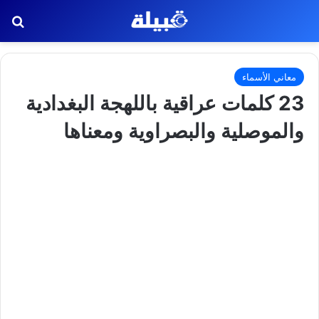
بح
معاني الأسماء
23 كلمات عراقية باللهجة البغدادية
والموصلية والبصراوية ومعناها