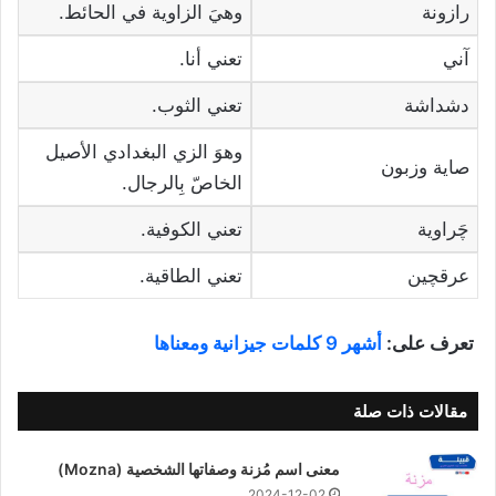
رازونة
وهيَ الزاوية في الحائط.
آني
تعني أنا.
دشداشة
تعني الثوب.
وهوَ الزي البغدادي الأصيل
صاية وزبون
الخاصّ بِالرجال.
چَراوية
تعني الكوفية.
عرقچين
تعني الطاقية.
تعرف على:
أشهر 9 كلمات جيزانية ومعناها
مقالات ذات صلة
معنى اسم مُزنة وصفاتها الشخصية (Mozna)
2024-12-02