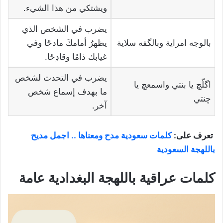
ويشتكي من هذا الشيء.
يضرب في الشخص الذي
بالوجه امراية وبالگفه سلاية
يظهرُ أمامكَ مادحًا وفي
غيابك ذامًا وقادِحًا.
يضرب في التحدث لشخص
اگلّچ يا بنتي واسمعچ يا
ما بهدف إسماع شخص
چنتي
آخر.
تعرف على:
كلمات سعودية مدح ومعناها .. اجمل مديح
باللهجة السعودية
كلمات عراقية باللهجة البغدادية عامة