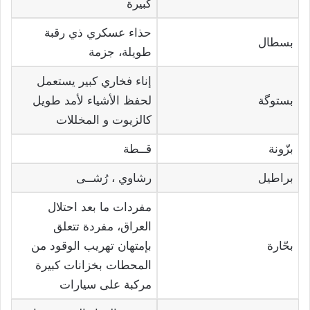
كبيرة
حذاء عسكري ذي رقبة
بسطال
طويلة، جزمة
إناء فخاري كبير يستعمل
بستوگة
لحفظ الأشياء لأمد طويل
كالزيوت و المخللات
بزّونة
قــطة
براطيل
رشاوي ، رُشــى
مفردات ما بعد احتلال
العراق، مفردة تتعلق
بحّارة
بإمتهان تهريب الوقود من
المحطات بخزانات كبيرة
مركبة على سيارات