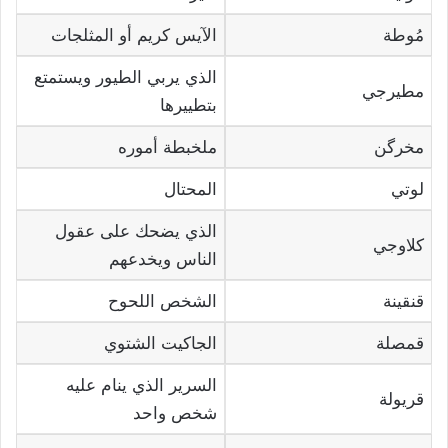
مُوطة
الآيس كريم أو المثلجات
الذي يربي الطيور ويستمتع
مطيرجي
بتطييرها
مخرگن
ملخبطة أموره
لوتي
المحتال
الذي يضحك على عقول
كلاوجي
الناس ويخدعهم
قنقينة
الشخص اللحوح
قمصلة
الجاكيت الشتوي
السرير الذي ينام عليه
قريولة
شخص واحد