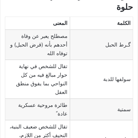
حلوة
الكلمة
المعنى
مصطلح يعبر عن وفاة
گـرط الحبل
أحدهم بأنه (قرض الحبل) و
توفاه الله
تقال للشخص في نهاية
حوار مبالغ فيه من كل
سولفها للدبة
النواحي بما يفوق منطق
العقل
طائرة مروحية عسكرية
سمتية
عادة ً
تقال للشخص ضعيف البنية،
النحيف أكثر من اللازم،