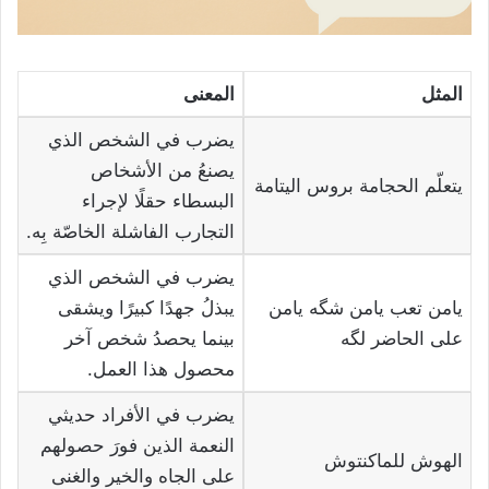
المثل
المعنى
يضرب في الشخص الذي
يصنعُ من الأشخاص
يتعلّم الحجامة بروس اليتامة
البسطاء حقلًا لإجراء
التجارب الفاشلة الخاصّة بِه.
يضرب في الشخص الذي
يامن تعب يامن شگه يامن
يبذلُ جهدًا كبيرًا ويشقى
على الحاضر لگه
بينما يحصدُ شخص آخر
محصول هذا العمل.
يضرب في الأفراد حديثي
النعمة الذين فورَ حصولهم
الهوش للماكنتوش
على الجاه والخير والغنى