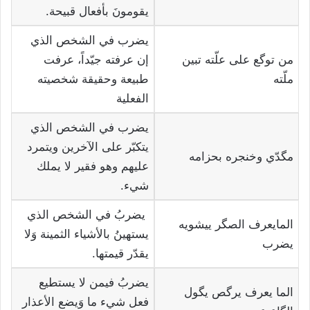
يقومونَ بأفعال قبيحة.
يضرب في الشخص الذي
من توگع على علّته تبين
إن عرفته جيّداً، عرفت
ملّته
طبيعة وحقيقة شخصيته
الفعلية
يضرب في الشخص الذي
يتكبّر على الآخرين ويتمرد
مگدّي وخنجره بحزامه
عليهم وهو فقير لا يملك
شيء.
يضربُ في الشخص الذي
المايعرف الصگر ييشويه
يستهينُ بالأشياء الثمينة وَلا
يضرب
يقدّر قيمتها.
يضربُ فيمن لا يستطيع
الما يعرف يرگص يگول
فعل شيء ما وَيضع الأعذار