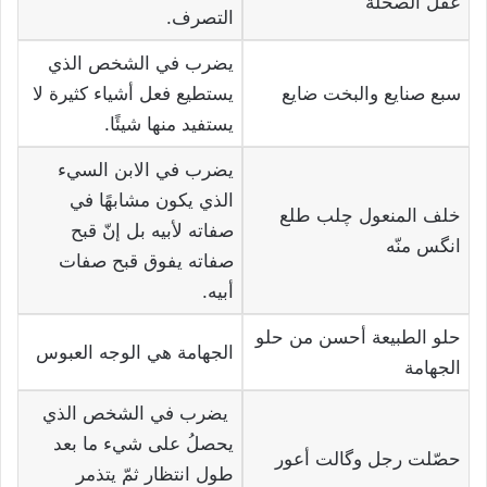
عقل الصخلة
التصرف.
يضرب في الشخص الذي
سبع صنايع والبخت ضايع
يستطيع فعل أشياء كثيرة لا
يستفيد منها شيئًا.
يضرب في الابن السيء
الذي يكون مشابهًا في
خلف المنعول چلب طلع
صفاته لأبيه بل إنّ قبح
انگس منّه
صفاته يفوق قبح صفات
أبيه.
حلو الطبيعة أحسن من حلو
الجهامة هي الوجه العبوس
الجهامة
يضرب في الشخص الذي
يحصلُ على شيء ما بعد
حصّلت رجل وگالت أعور
طول انتظار ثمّ يتذمر