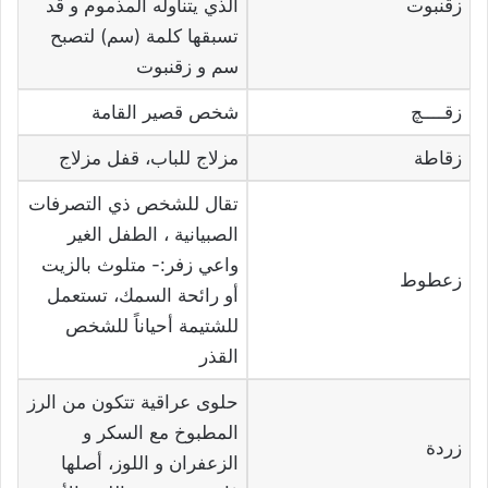
زقنبوت
الذي يتناوله المذموم و قد
تسبقها كلمة (سم) لتصبح
سم و زقنبوت
زقــــچ
شخص قصير القامة
زقاطة
مزلاج للباب، قفل مزلاج
تقال للشخص ذي التصرفات
الصبيانية ، الطفل الغير
واعي زفر:- متلوث بالزيت
زعطوط
أو رائحة السمك، تستعمل
للشتيمة أحياناً للشخص
القذر
حلوى عراقية تتكون من الرز
المطبوخ مع السكر و
زردة
الزعفران و اللوز، أصلها