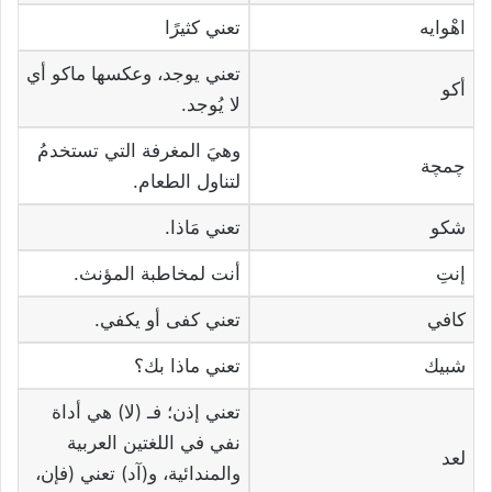
اهْوايه
تعني كثيرًا
تعني يوجد، وعكسها ماكو أي
أكو
لا يُوجد.
وهيَ المغرفة التي تستخدمُ
چمچة
لتناول الطعام.
شكو
تعني مَاذا.
إنتِ
أنت لمخاطبة المؤنث.
كافي
تعني كفى أو يكفي.
شبيك
تعني ماذا بك؟
تعني إذن؛ فـ (لا) هي أداة
نفي في اللغتين العربية
لعد
والمندائية، و(آد) تعني (فإن،