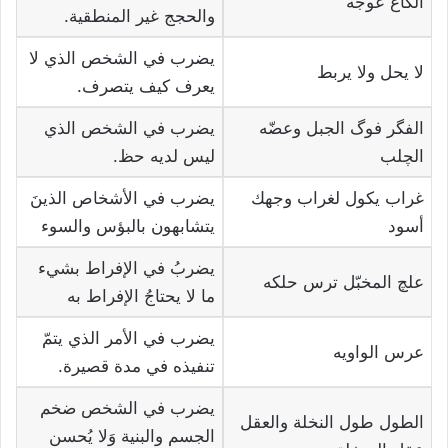
الگاع عوجه
والحجج غير المنطقية.
يضرب في الشخص الذي لا
لا يحل ولا يربط
يعرف كيف يتصرف.
الفگر فوگ الجبل وعضّه
يضرب في الشخص الذي
الچلب
ليس لديه حظ.
غراب يكول لغراب وجهك
يضرب في الأشخاص الذينَ
أسود
يتشابهون بالبؤس والسوء
يضربُ في الإفراط بشيء
علچ المخبّل ترس حلكه
ما لا يحتاجُ الإفراط به
يضرب في الأمر الذي يتمّ
عرس الواويه
تنفيذه في مدة قصيرة.
يضرب في الشخص ضخم
الطول طول النخلة والعقل
الجسم والبنية وَلا يُحسن