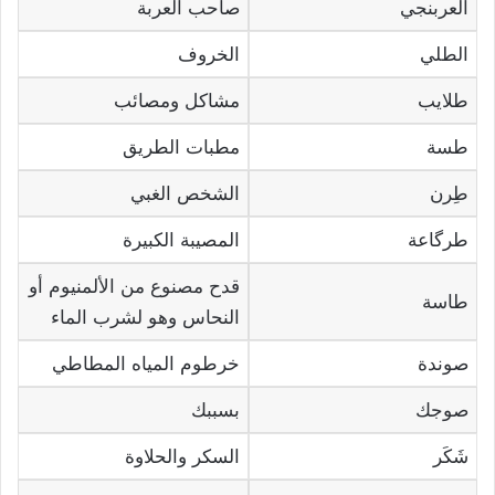
العربنجي
صاحب العربة
الطلي
الخروف
طلايب
مشاكل ومصائب
طسة
مطبات الطريق
طِرن
الشخص الغبي
طرگاعة
المصيبة الكبيرة
قدح مصنوع من الألمنيوم أو
طاسة
النحاس وهو لشرب الماء
صوندة
خرطوم المياه المطاطي
صوجك
بسببك
شَكَر
السكر والحلاوة