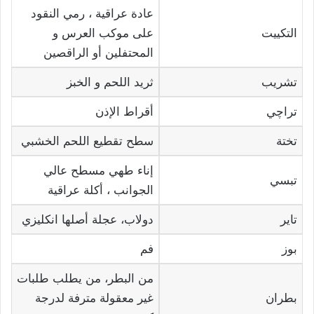
عادة عراقية ، رمي النقود
التكييت
على موكب العرس و
المحتفلين أو الراقصين
تشريب
ثريد اللحم و الخبز
تراچي
أقراط الإذن
تختة
سطح تقطيع اللحم الخشبي
إناء طهي مسطح عالي
تبسي
الجوانب ، أكلة عراقية
تاير
دولاب، عجلة أصلها انكليزي
بوز
فم
من البطر، من يطلب طلبات
بطران
غير معقولة مترفة لدرجة