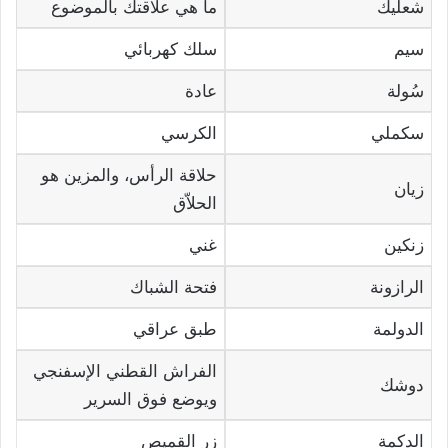
شعليك
ما هي علاقتك بالموضوع
سيم
سلك كهربائي
سُولة
عادة
سكملي
الكرسي
حلاقة الرأس، والمزين هو
زيان
الحلاّق
زنكين
غني
الرازونة
فتحة الشباك
الدولمة
طبق عراقي
الفراش القطني الإسفنجي
دوشك
ويوضع فوق السرير
الدكمة
زر القميص