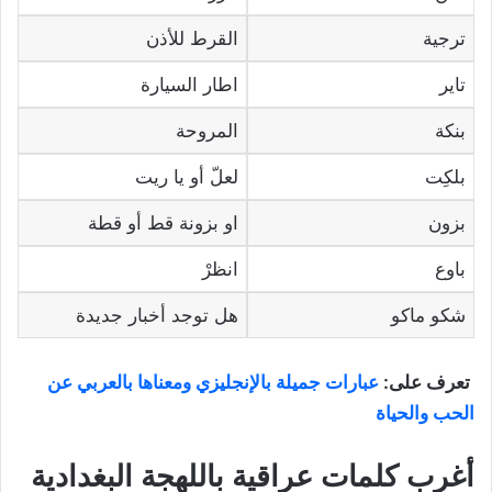
ترجية
القرط للأذن
تاير
اطار السيارة
بنكة
المروحة
بلكِت
لعلّ أو يا ريت
بزون
او بزونة قط أو قطة
باوع
انظرْ
شكو ماكو
هل توجد أخبار جديدة
تعرف على:
عبارات جميلة بالإنجليزي ومعناها بالعربي عن
الحب والحياة
أغرب كلمات عراقية باللهجة البغدادية