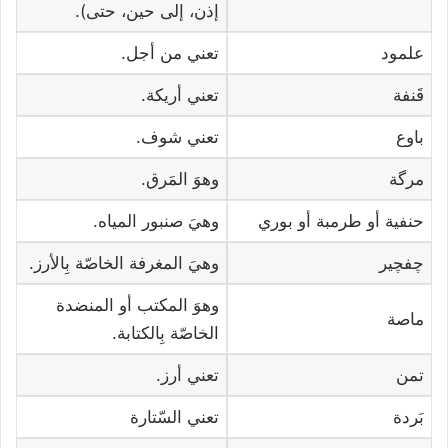
إذن، إلى حين، حتى).
علمود
تعني من أجل.
قَنفة
تعني أريكة.
باوع
تعني شوف.
مرگة
وهوَ المَرق.
حنفية أو طرمبة أو بوري
وهيَ صنبور المياه.
چفچير
وهيَ المغرفة الخاصّة بِالأرز.
وهوَ المكتب أو المنضدة
ماصة
الخاصّة بِالكتابة.
تمن
تعني أرز.
بَردة
تعني السّتارة