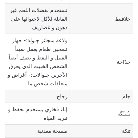
تستخدم لفضلات اللحم غير
جلافيط
القابلة للأكل لاحتوائها على
دهون و غضاريف
ولاعة سجائر چـولة:- جهاز
تسخين طعام يعمل بمبدأ
الفتيل و النفط و تصف أيضاً
جدّاحة
الشخص الخبيث الذي يحرق
الآخرين چـوالات:- أغراض و
متعلقات شخص ما
جام
زجاج
إناء فخاري يستخدم لحفظ و
تـُـنـْگة
تبريد المياه
تنكة
صفيحة معدنية