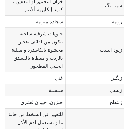
خزان التخمير أو التعفين ،
سبتـتـنگ
كلمة إنكليزية ألأصل
زولية
سجادة منزلية
حلويات شرقية ساخنة
تتكون من لفائف عجين
زنود الست
محشوة بالكاسترد و مقلية
بالزيت و مغطاة بالفستق
الحلبي المطحون
زنگين
غني
زنجيل
سلسلة
زلنطح
حلزون، حيوان قشري
للتعبير عن السخط من حالة
ما و تستعمل لذم الأكل