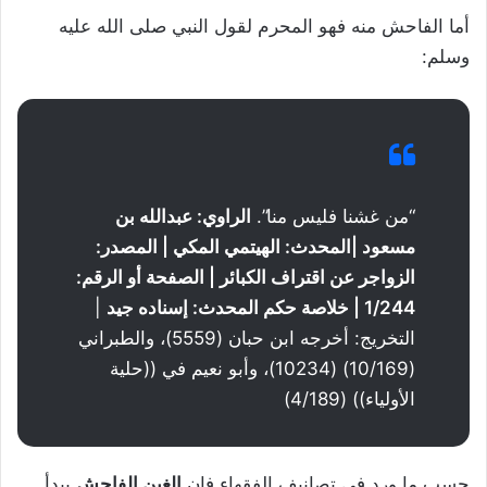
أما الفاحش منه فهو المحرم لقول النبي صلى الله عليه
وسلم:
“من غشنا فليس منا”.
الراوي: عبدالله بن
مسعود |المحدث: الهيتمي المكي | المصدر:
الزواجر عن اقتراف الكبائر | الصفحة أو الرقم:
1/244 | خلاصة حكم المحدث: إسناده جيد
|
التخريج: أخرجه ابن حبان (5559)، والطبراني
(10/169) (10234)، وأبو نعيم في ((حلية
الأولياء)) (4/189)
حسب ما ورد في تصانيف الفقهاء فإن
الغبن الفاحش
يبدأ