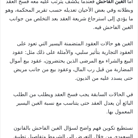
أما
الغبن الفاحش
فعندما يكشف يترتب عليه معه فسخ العقد
وبطلانه وفي بعض الأحيان تعديله حسب تقرير المحكمة، وهو
ما يؤدي إلى استرجاع شريعة العقد بعد التخلص من جوانب
الغبن الفاحش فيه.
الغبن هو حالات العقود المتضمنة اليسير التي تعود على
العقود التجارية بتأثير سلبي، والأمثلة على ذلك مثل: عقود
البيع والشراء مع المرضى الذين يحتضرون، عقود بيع أموال
المضاربة من قبل رب المال، وعقود بيع من جانب مريض
حتى يسدد عليه من الديون.
في الحالات السابقة يجب فسخ العقد ويطلب من الطلب
البائع أن يعدل العقد حتى يتناسب مع نسبة الغبن اليسير
المعمول بها.
نستطيع تكوين فهم واضح لسؤال الغبن الفاحش بالقانون
السعودي من خلال التعرض إلى الشروط وتفاصيل تطبيق