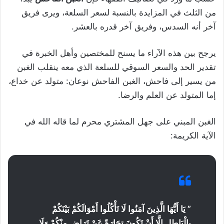
من الثلث في المزايدة بالنسبة لسعر السلعة، ويرى فريق
آخر أنه السدس، وفريق آخر قدره بالعشر.
يرجح بين هذه الآراء ما يسنح للمختصين وأهل الخبرة في
تقدير الحد والسعر السوقي للسلعة الذي معه ينقلب الغبن
من يسير إلى فاحش، الغبن الفاحش نوعان: متولد عن خداع،
إما المتولد عن العلم والرضا.
الغبن المبني على جهل المشتري محرم لما قاله الله في
الآية الكريمة:
” يَا أَيُّهَا الَّذِينَ آمَنُوا لَا تَأْكُلُوا أَمْوَالَكُمْ بَيْنَكُمْ
بِالْبَاطِلِ إِلَّا أَنْ تَكُونَ تِجَارَةً عَنْ تَرَاضٍ مِنْكُمْ وَلَا