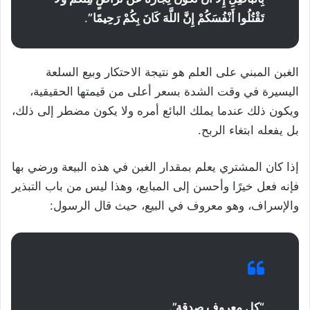
تَقْتُلُوا أَنْفُسَكُمْ إِنَّ اللَّهَ كَانَ بِكُمْ رَحِيمًا”
.
الغبن المبني على العلم هو نتيجة الاحتكار وبيع السلعة
اليسيرة في وقت الشدة بسعر أعلى من قيمتها الحقيقية،
ويكون ذلك عندما يملك البائع أمره ولا يكون مضطر إلى ذلك،
بل يفعله ابتغاء الربح.
إذا كان المشتري يعلم بمقدار الغبن في هذه البيعة ورضي بها
فإنه فعل خيرًا وأحسن إلى المبايع، وهذا ليس من باب التبذير
والإسراف، وهو معروف في البيع، حيث قال الرسول:
“كل معروف صدقة”.