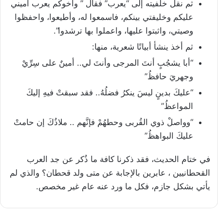
ثم نقل خلفيته إلى “يعرب” فقال ” وأخوكم يعرب أميني
عليكم وخليفتي بينكم، فاسمعوا له، وأطيعوا، واحفظوا
وصيتي، واثبتوا عليها، واعملوا بها ترشدوا”.
ثم أخذ ينشأ أبياتًا شعرية، منها:
“أبا يشجُبٍ أنتَ المرجى وأنتَ لي.. أمينٌ على سِرِّيْ
وجهريَ حافظُ”
“عليكَ بدينٍ ليسَ ينكرُ فضلُهُ.. فقد سبقتْ فيهِ إليكَ
المواعظُ”
“وواصلْ ذوي القُربى وحطهُمْ فإنَّهم .. ملاذُكَ إن حامتْ
عليكَ البواهظُ”
في ختام الحديث، فقد ذكرنا كافة ما ذُكر عن جد العرب
القحطانيين ، عابرين بالإجابة عن متى ولد قحطان؟ والذي لم
يأتي بشكل جازم، فكل ما ورد عنه عام غير مخصص.