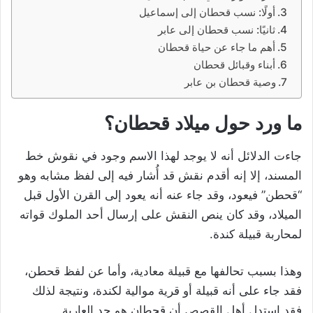
أولًا: نسب قحطان إلى إسماعيل
ثانيًا: نسب قحطان إلى عابر
أهم ما جاء عن حياة قحطان
أبناء وقبائل قحطان
وصية قحطان بن عابر
ما ورد حول ميلاد قحطان؟
جاءت الدلائل أنه لا يوجد لهذا الاسم وجود في نقوش خط
المسند، إلا إنه أقدم نقش قد أُشار فيه إلى لفظ مشابه وهو
“قحطن” فيعود، وقد جاء عنه أنه يعود إلى القرن الأول قبل
الميلاد، وقد كان ينص النقش على إرسال أحد الملوك قواته
لمحاربة قبيلة كندة.
وهذا بسبب تحالفها مع قبيلة معادية، وأما عن لفظ قحطن،
فقد جاء على أنه قبيلة أو قرية موالية لكندة، ونتيجة لذلك
فقد استدل أهل القصص أن قحطان هو جد العاربة.