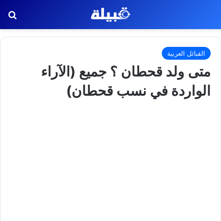
بح
القبائل العربية
متى ولد قحطان ؟ جميع (الآراء
الواردة في نسب قحطان)