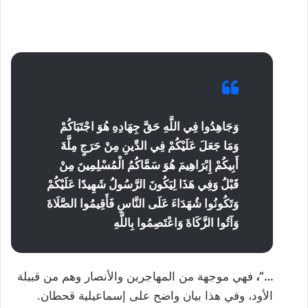
وَجَاهِدُوا فِي اللَّهِ حَقَّ جِهَادِهِ هُوَ اجْتَبَاكُمْ
وَمَا جَعَلَ عَلَيْكُمْ فِي الدِّينِ مِنْ حَرَجٍ مِلَّةَ
أَبِيكُمْ إِبْرَاهِيمَ هُوَ سَمَّاكُمُ الْمُسْلِمِينَ مِنْ
قَبْلُ وَفِي هَذَا لِيَكُونَ الرَّسُولُ شَهِيدًا عَلَيْكُمْ
وَتَكُونُوا شُهَدَاءَ عَلَى النَّاسِ فَأَقِيمُوا الصَّلَاةَ
وَآتُوا الزَّكَاةَ وَاعْتَصِمُوا بِاللَّهِ
…”،
فهي موجهة من المهاجرين والأنصار وهم من قبيلة
الأود، وفي هذا بيان واضح على إسماعيلية قحطان.