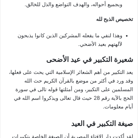
وبجميع أحواله، والهدف التواضع والذل للخالق.
تخصيص الذبح لله
وهذا لنفي ما يفعله المشركين الذين كانوا يذبحون
لآلهتهم بعيد الأضحي.
شعيرة ال
ت
كبير في عيد الأضحى
يعد التكبير من أهم الشعائر الإسلامية التي يحث على فعلها،
وقد ورد في أكثر من موضع بالقرآن الكريم حث الله
المسلمين على التكبير، ومن أمثلتها قوله تالى في سورة
الحج بالآية رقم 28 حيث قال تعالى ويذكروا اسم الله في
أيام معلومات.
صيغة التكبير في العيد
لقد أكدت دار الإفتاء المصرية أن الصيغة الخاصة بتكبيرات