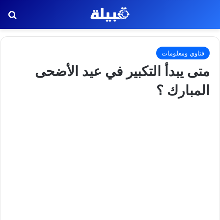
بح
فتاوي ومعلومات
متى يبدأ التكبير في عيد الأضحى
المبارك ؟