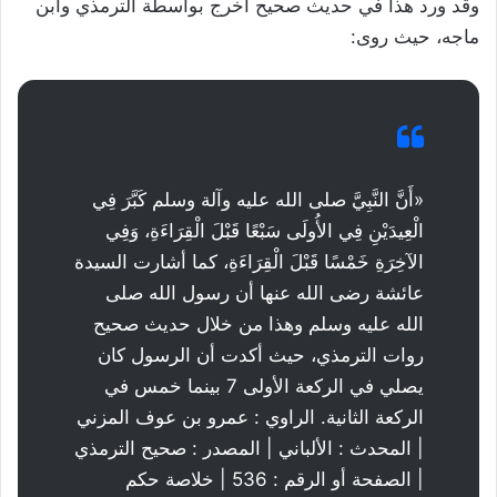
وقد ورد هذا في حديث صحيح أخرج بواسطة الترمذي وابن
ماجه، حيث روى:
«أَنَّ النَّبِيَّ صلى الله عليه وآلة وسلم كَبَّرَ فِي
الْعِيدَيْنِ فِي الأُولَى سَبْعًا قَبْلَ الْقِرَاءَةِ، وَفِي
الآخِرَةِ خَمْسًا قَبْلَ الْقِرَاءَةِ، كما أشارت السيدة
عائشة رضى الله عنها أن رسول الله صلى
الله عليه وسلم وهذا من خلال حديث صحيح
روات الترمذي، حيث أكدت أن الرسول كان
يصلي في الركعة الأولى 7 بينما خمس في
الركعة الثانية. الراوي : عمرو بن عوف المزني
| المحدث : الألباني | المصدر : صحيح الترمذي
| الصفحة أو الرقم : 536 | خلاصة حكم