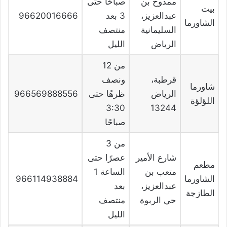
ممدوح بن
صباحًا حتى
بيت
عبدالعزيز،
3 بعد
96620016666
الشاورما
السليمانية
منتصف
الرياض
الليل
من 12
قرطبة،
ونصف
شاورما
الرياض
ظرهًا حتى
966569888556
اللؤلؤة
3:30
13244
صباحًا
من 3
شارع الأمير
عصرًا حتى
مطعم
متعب بن
الساعة 1
الشاورما
966114938884
عبدالعزيز،
بعد
الطازجة
حي الربوة
منتصف
الليل