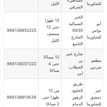
الشاطيء
للشاورما
الليل
الشرقي
الخبر
12 ظهرًا
أبو
الشمالية
حتى 12
نواس
6930
966138952225
منتصف
للشاورما
الشارع
الليل
التاسع
شارع عمر
12 مساءًا
مطعم
بن
حتى 4
966138207222
شرنبي
الخطاب،
صباحًا
أحد
طريق
خير
الخليج،
من 12
دمشق
الزهور
ظهرًا حتى
966138813639
للشاورما
الدمام
2 صباحًا