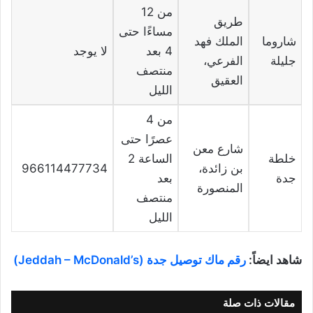
من 12
طريق
مساءًا حتى
شاروما
الملك فهد
4 بعد
لا يوجد
جليلة
الفرعي،
منتصف
العقيق
الليل
من 4
عصرًا حتى
شارع معن
خلطة
الساعة 2
بن زائدة،
966114477734
جدة
بعد
المنصورة
منتصف
الليل
شاهد ايضاً:
رقم ماك توصيل جدة (Jeddah – McDonald’s)
مقالات ذات صلة