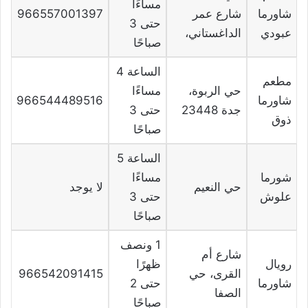
مساءًا
شاورما
شارع عمر
966557001397
حتى 3
عبودي
الداغستاني،
صباحًا
الساعة 4
مطعم
حي الربوة،
مساءًا
شاورما
966544489516
جدة 23448
حتى 3
ذوق
صباحًا
الساعة 5
شورما
مساءًا
حي النعيم
لا يوجد
علوش
حتى 3
صباحًا
1 ونصف
شارع أم
رويال
ظهرًا
القرى، حي
966542091415
شاورما
حتى 2
الصفا
صباحًا