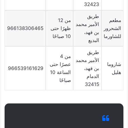
32423
طريق
مطعم
من 12
الأمير محمد
الشحرور
ظهرًا حتى
966138306465
بن فهد،
للشاورما
10 صباحًا
البديع
طريق
من 4
الأمير محمد
شاروما
عصرًا حتى
بن فهد،
966539161629
هليل
الساعة 10
الدمام
صباحًا
32415