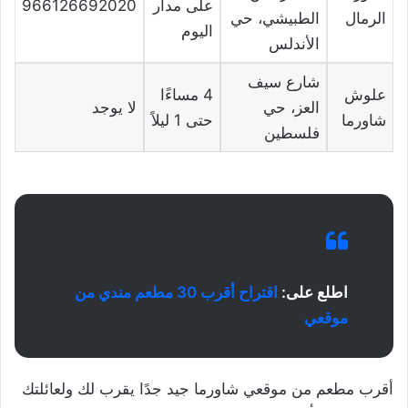
على مدار
966126692020
الرمال
الطبيشي، حي
اليوم
الأندلس
شارع سيف
علوش
4 مساءًا
العز، حي
لا يوجد
شاورما
حتى 1 ليلاً
فلسطين
اطلع على:
اقتراح أقرب 30 مطعم مندي من
موقعي
أقرب مطعم من موقعي شاورما جيد جدًا يقرب لك ولعائلتك