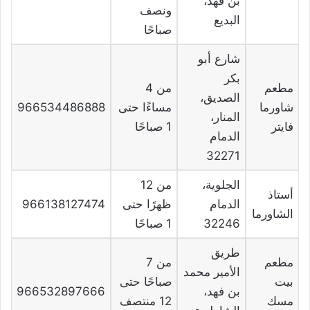
بن فهد،
ونصف
البديع
صباحًا
شارع أبو
بكر
مطعم
من 4
الصديق،
شاورما
مساءًا حتى
966534486888
المنار،
فايتر
1 صباحًا
الدمام
32271
الجلوية،
من 12
أستاذ
الدمام
ظهرًا حتى
966138127474
الشاورما
32246
1 صباحًا
طريق
مطعم
من 7
الأمير محمد
بيت
صباحًا حتى
بن فهد،
966532897666
مسك
12 منتصف