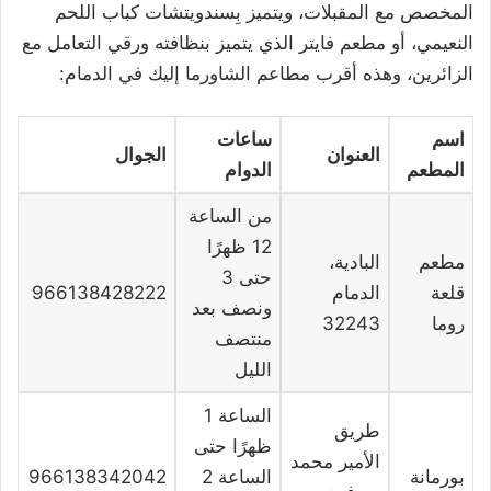
المخصص مع المقبلات، ويتميز بِسندويتشات كباب اللحم
النعيمي، أو مطعم فايتر الذي يتميز بنظافته ورقي التعامل مع
الزائرين، وهذه أقرب مطاعم الشاورما إليك في الدمام:
اسم
ساعات
العنوان
الجوال
المطعم
الدوام
من الساعة
12 ظهرًا
مطعم
البادية،
حتى 3
قلعة
الدمام
966138428222
ونصف بعد
روما
32243
منتصف
الليل
الساعة 1
طريق
ظهرًا حتى
الأمير محمد
بورمانة
الساعة 2
966138342042