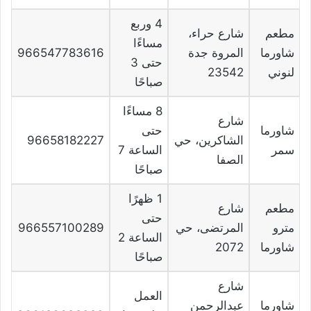
4 وربع
مطعم
شارع حراء،
مساءًا
شاورما
المروة جدة
966547783616
حتى 3
لنوني
23542
صباحًا
8 مساءًا
شارع
شاورما
حتى
الشاكرين، حي
96658182227
سمر
الساعة 7
الصفا
صباحًا
1 ظهرًا
مطعم
شارع
حتى
مترو
المرتضى، حي
966557100289
الساعة 2
شاورما
2072
صباحًا
شارع
العمل
شاورما
عبدالرحمن