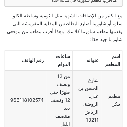
أقرب مطعم شاورما في مدينة جدة
مع الكثير من الإضافات الشهية مثل الثومية وسلطه الكلو
سلو، أو شاورما أصابع البطاطس المقلية المقرمشة التي
يقدمها مطعم شاورما كلاسك، وهذا أقرب مطعم من موقعي
شاورما جيد جدًا:
اسم
ساعات
عنوانه
رقم الهاتف
المطعم
الدوام
من 12
شارع
ونصف
الحسن بن
ظهرًا حتى
مطعم
علي،
12 ونصف
966118102574
بيكر
الروضة،
بعد
الرياض
منتصف
13211
الليل