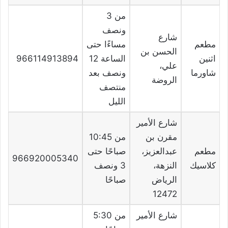
من 3
ونصف
شارع
مطعم
مساءًا حتى
الحسن بن
اثنين
الساعة 12
966114913894
علي،
شاورما
ونصف بعد
الروضة
منتصف
الليل
شارع الأمير
مقرن بن
من 10:45
مطعم
عبدالعزيز،
صباحًا حتى
966920005340
كلاسيك
النزهة،
3 ونصف
الرياض
صباحًا
12472
شارع الأمير
من 5:30