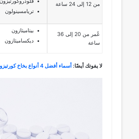
فلودروكورتيزون
من 12 إلى 24 ساعة
تريامسينولون
بيتاميثازون
عُمر من 20 إلى 36
ديكساميثازون
ساعة
لا يفوتك أيضًا:
أسماء أفضل 4 أنواع بخاخ كورتيزون للأنف