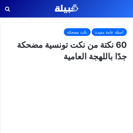
بح
أسئلة عامة مفيدة
نكت مضحكة
60 نكتة من نكت تونسية مضحكة
جدًا باللهجة العامية