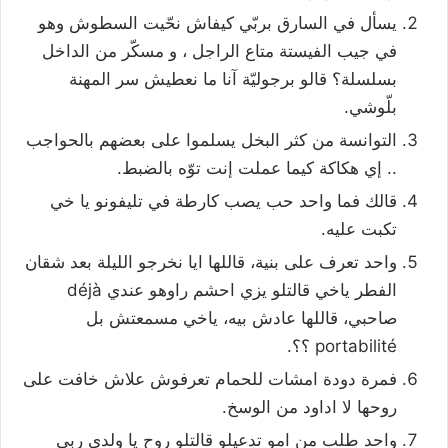
يسأل في السارق بربّي كيفاش نحّيت السطوش وهو
في جيب الفيستة متاع الراجل ، و مسكّر من الداخل
بسلسلة؟ قالو برجوليّة آنا ما نعطيش سر المهنة
بلّوشي.
التوانسة من كثر البخل يسلموا على بعضهم بالحواجب
.. إي هكاكة كيما عملت إنت توّه بالضبط.
قالك فما واحد حب يصب كارطة في تليفونو يا خي
تكبت عليه.
واحد تعرف على بنية، قاللها ايا نخرجو الليلة بعد شقان
الفطر ياخي قالتلو يزي احشم راوهو عندي déjà
صاحبي، قاللها عادش بيه، ياخي مسمعتش بل
portabilité ؟؟.
فمرة دودة امشات للحمام تعرفوش علاش خافت على
روحها لا اداود من الوسخ.
واحد طلب من امو تدعيلو قالتلو روح يا ولدي ربي