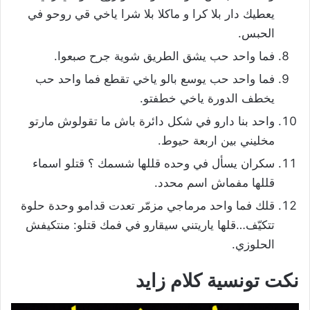
يعطيك دار بلا كرا و ماكلا بلا شرا ياخي قي روحو في
الحبس.
فما واحد حب يشق الطريق شوية جرح صبعوا.
فما واحد حب يوسع بالو ياخي تقطع فما واحد حب
يخطف الدورة ياخي خطفتو.
واحد بنا دارو في شكل دائرة باش ما تقولوش مارتو
مخليني بين اربعة حيوط.
سكران يسأل في وحده قللها شسمك ؟ قتلو اسماء
قللها مفماش اسم محدد.
قلك فما واحد مرماجي مزمّر تعدت قدامو وحدة حلوة
تتكيّف…قلها ياريتني سيقارو في فمك قتلو: منتكيفش
الحلوزي.
نكت تونسية كلام زايد