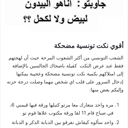
أقوي نكت تونسية مضحكة
الشعب التونسي من أكثر الشعوب المرحة حيث أن لهجتهم
فقط عند عرض النكت كفيلة باضحاك الجالسين بالإضافة
إلى امتلاكهم بكمية نكت تونسية مضحكة وعجيبة يمكنها
إدخال السرور على قلب اي شخص مهما وصلت درجة حزنه
وإليكم بعض منها:
مره واحد متعارك معا مرتو كتبلها ورقة فيها قيمني 6،
في صباح قام 11 لقا ورقة مكتوب علاها قوم تو
واحد سألوه كيفاش نفرقو بين الذبابة الذكر و الذبانة