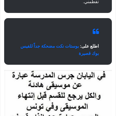
تفطمني.
اطلع على:
بوستات نكت مضحكة جداً للفيس
بوك قصيرة