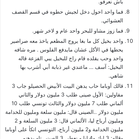
باش نعرفو.
فما واحد احول دخل لجيش حطوه في قسم القصف
العشوائي.
فما زوز مشاو للبحر واحد عام و لاخر شهر.
واحد بخيل كل ما بغا يروح المطعم ياخذ معه صراصير
يحطها في الأكل عشان مايدفع الفلوس . مره شافه
واحد وحب يقلده قام راح للبخيل يبي الفزعة قاله
البخيل: آسف … ماعندي غير ذبابة أبي أشرب بها
شاهي.
قالك أوباما حاب يدهن البيت الأبيض الحصيلو جاب 3
مقاولين: الأول صينى طلب 3 مليون دولار والثاني
ألماني طلب 7 مليون دولار والثالث تونسي طلب 10
مليون دولار ..الصينى قال: مليون سلعة ومليون للخدامة
ومليون أرباح ليا، الألماني قال: 3 مليون السلعة و 2
مليون الخدامة و2 مليون أرباح، التونسي اتكأ على أوباما
وقاله: 3 ليك و4 ليا و نعطي 3 الصيني تاو يدهنو.