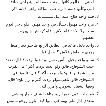
الانثى … قالهم كانها ديمة لاصقة للمراية راهي ذبانة
انثى وكأنها ديمة دايرة على الماكلة راهي ذبانة ذكر.
فمة واحد طاح عليه اليل مـــــــات.
مره واحد مهبول يسأل في واحد مهبول قلو ياخي ليوم
سبت ولا الاحد قلو الاثنين قلو كيفاش جايين من
بعضهم.
واحد بخيل قاعد في الطابق الرابع طاحلو دينار هبط
يجري مالقاش علاش ؟ وصل قبله.
سألو واحد بخيل : آش تعمل لو الدنيا بردت؟ قال: نقعد
جنب الشوفاج. قالو: ولو الدنيا بردت أكتر؟ قال:نقرب
من الشوفاج. قالو: ولو بردت أكتر؟ قال: نلصق في
الشوفاج. قالو: باهي…ولو بردت أكثر و نزل ثلج؟ قال:
وقتها أنشغل الشوفاج وأمري لله.
فما واحد غبي ضيع لبهيم متاعوا شاف حمار وحشي
متعدي قال ملى بهيم في بالوا كيف يلون روحو مانيش