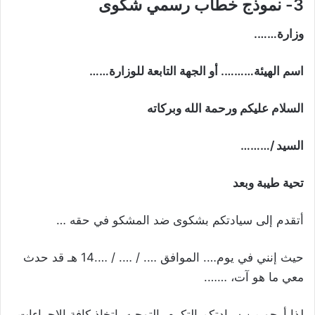
3- نموذج خطاب رسمي
شكوى
وزارة…….
اسم الهيئة………. أو الجهة التابعة للوزارة
……
السلام عليكم ورحمة الله وبركاته
السيد /………
تحية طيبة وبعد
أتقدم إلى سيادتكم بشكوى ضد المشكو في حقه …
حيث إنني في يوم…. الموافق …. / …. / ….14 هـ قد حدث
معي ما هو آت، …….
لذا أرجو من سيادتكم التكرم بالتوجيه باتخاذ كافة الإجراءات