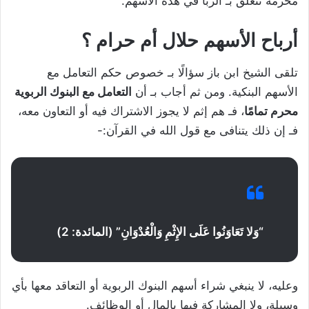
محرمة تتعلق بـ الربا في هذه الأسهم.
أرباح الأسهم حلال أم حرام ؟
تلقى الشيخ ابن باز سؤالًا بـ خصوص حكم التعامل مع
الأسهم البنكية. ومن ثم أجاب بـ أن
التعامل مع البنوك الربوية
محرم تمامًا
، فـ هم إثم لا يجوز الاشتراك فيه أو التعاون معه،
فـ إن ذلك يتنافى مع قول الله في القرآن:-
“وَلا تَعَاوَنُوا عَلَى الإِثْمِ وَالْعُدْوَانِ” (المائدة: 2)
وعليه، لا ينبغي شراء أسهم البنوك الربوية أو التعاقد معها بأي
وسيلة، ولا المشاركة فيها بالمال أو الوظائف.