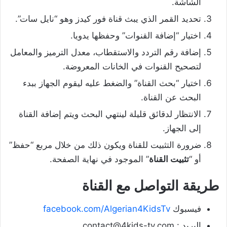
الشاشة.
تحديد القمر الذي يبث قناة فور كيدز وهو “نايل سات”.
اختيار “إضافة القنوات” وحفظها يدويا.
إضافة رقم التردد والاستقطاب، معدل الترميز والمعامل
لتصحيح القنوات في الخانات المعروضة.
اختيار “بحث القناة” والضغط عليه ليقوم الجهاز ببدء
البحث عن القناة.
الانتظار لدقائق قليلة لينتهي البحث ويتم إضافة القناة
إلى الجهاز.
ضرورة التثبيت للقناة ويكون ذلك من خلال مربع “حفظ”
أو “
تثبيت القناة
” الموجود في نهاية الصفحة.
طريقة التواصل مع القناة
فيسبوك
facebook.com/Algerian4KidsTv
البريد : contact@4kids-tv.com