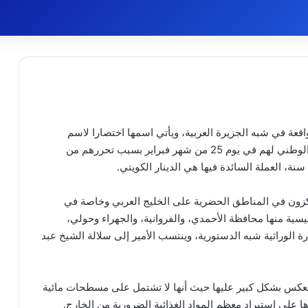
اقعة في شبه الجزيرة العربية، ويأتي اسمها اختصارا لاسم
) ويعني الحصن، يحتفل الكويتيون كل عام باليوم الوطني لهم في يوم 25 من شهر فبراير بسبب تحررهم من
ة، العملة السائدة فيها هي الدينار الكويتي.
تركزون في المناطق الحضرية على الخليج العربي وخاصة في
سية منها محافظة الأحمدي، والفروانية، والجهراء وحولي،
ارة الوراثية شبه الدستورية، وينتسب الأمير إلى سلالة الشيخ عبد
انعكس بشكل كبير عليها حيث أنها لا تشتمل على مسطحات مائية
ها على استيراد معظم المواد الغذائية الضرورية من الخارج.