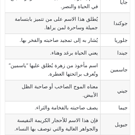
جايا
في الحياة والنصر.
يُطلق هذا الاسم على من تتميز بابتسامة
جوكندا
جميلة وساحرة لمن يراها.
جلوريا
يُشار به إلى تمجيد صاحبته والفخر بها.
جيندا
يعني الحياة برغد وهناء.
اسم مأخوذ من زهرة يُطلق عليها “ياسمين”
جاسمين
وتُعرف برائحتها العطرة.
معناه الموج الصاخب أو صاحبة الظل
جيني
الأبيض.
جيما
يصف صاحبته بالفخامة والثراء.
فإن هذا الاسم للأحجار الكريمة النفيسة
جيويل
والجواهر الغالية والتي توصف بها النساء.