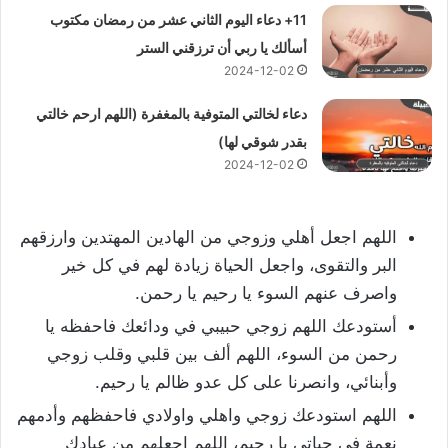
11+ دعاء اليوم الثاني عشر من رمضان مكتوب
أسألك يا ربي أن ترزقني الستر
2024-12-02
دعاء لخالتي المتوفية بالمغفرة (اللهم ارحم خالتي
بقدر شوقي لها)
2024-12-02
اللهم اجعل أهلي وزوجي من الهادين المهتدين وارزقهم
البر والتقوى، واجعل الحياة زيادة لهم في كل خير
واصرف عنهم السوء يا رحيم يا رحمن.
أستودعك اللهم زوجي حبيبي في ودائعك فاحفظه يا
رحمن من السوء، اللهم ألف بين قلبي وقلب زوجي
وأبنائي، وانصرنا على كل عدو ظالم يا رحيم.
اللهم استودعك زوجي واهلي واولادي فاحفظهم وأدمهم
نعمة في حياتي يا رحيم، اللهم اجعلهم من عبادك