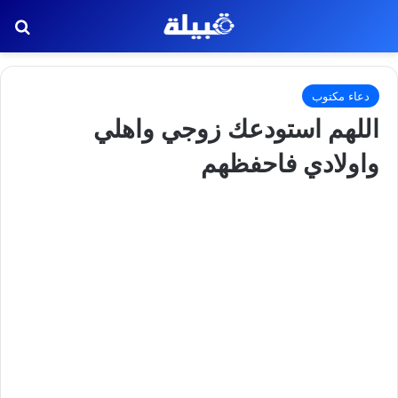
بح
دعاء مكتوب
اللهم استودعك زوجي واهلي
واولادي فاحفظهم