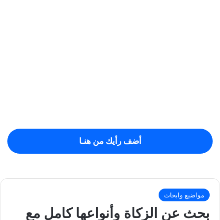
أضف رأيك من هنـا