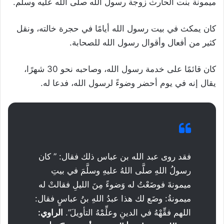
ميمونة بنت الحارث زوجة رسول الله صلى الله عليه وسلم.
كان يمكث في بيت رسول الله أيامًا في حجرة خالته، ونقل
كثير من أفعال وأقوال رسول الله للصحابة.
كان قائمًا على خدمة رسول الله، وصاحبه نحو 30 شهرًا،
يقال إنه في يوم أحضر وضوءً لرسول الله، فدعا له.
فقد روى عبد الله بن عباس ذلك فقال: ” كان
رسولُ اللهِ صلَّى اللهُ عليهِ وسلَّمَ في بيتِ
ميمونةَ فوضَعْتُ له وَضوءً مِنَ الليلِ فقالتْ له
ميمونةُ: وضَع لك هذا عبدُ اللهِ بنُ عباسٍ فقال:
اللهم فقِّهْهُ في الدينِ وعلِّمْهُ التأويلَ”.
الراوي: