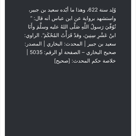
وُلِد سنة 622، وهذا ما أيّده سعيد بن جبير،
واستشهد برواية عن ابن عباس أنه قال: ”
تُوُفِّيَ رَسولُ اللَّهِ صَلَّى اللهُ عليه وسلَّمَ وأَنَا
ابنُ عَشْرِ سِنِينَ، وقدْ قَرَأْتُ المُحْكَمَ”. الراوي:
سعيد بن جبير | المحدث: البخاري | المصدر:
صحيح البخاري – الصفحة أو الرقم: 5035 |
خلاصة حكم المحدث: [صحيح]