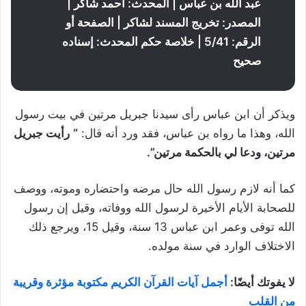
عبد الله بن عباس | المحدث: أحمد شاكر |
المصدر: تخريج المسند لشاكر | الصفحة أو
الرقم: 5/41 | خلاصة حكم المحدث: إسناده
صحيح
ويذكر أن ابن عباس رأى سيدنا جبريل مرتين في بيت رسول
الله، وهذا ما رواه بن عباس، فقد ورد أنه قال:
“
رأيت جبريل
مرتين، ودعا لي بالحكمة مرتين”.
كما أنه لازم رسول الله حال مرضه واحتضاره وموته، ووصف
للصحابة الأيام الأخيرة لرسول الله ووفاته، وقيل إن رسول
الله توفى وعمر ابن عباس 13 سنة، وقيل 15، ويرجع ذلك
الاختلاف الوارد في سنة مولده.
لا يفوتك أيضًا:
أجمل آيات القرآن الكريم مكتوبة مؤثرة وقريبة
من القلب