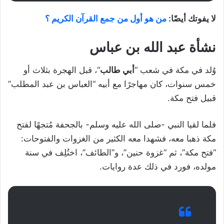
لا يفوتك أيضًا:
من هو أول من جمع القرآن الكريم ؟
نشأة عبد الله بن عباس
وُلد في مكة في شعب “
أبي طالب
“، قبل الهجرة بثلاث أو
خمس سنوات، كان مهاجرًا مع أبيه “العباس بن عبد المطلب”
قبيل فتح مكة.
فلما لقيا النبي -صلى الله عليه وسلم- بالجحفة مُتجهًا لفتح
مكة ذهبا معه، فشهدا معه الكثير من الغزوات والفتوحات:
“فتح مكة”، ثم “غزوة حنين”، و”الطائف”، اختُلِف في سنة
مولده، فورد في ذلك عدة روايات.