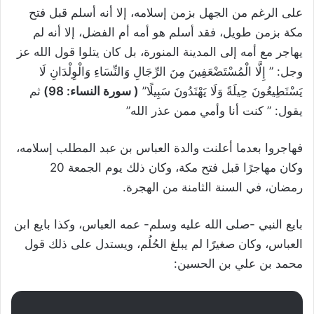
على الرغم من الجهل بزمن إسلامه، إلا أنه أسلم قبل فتح
مكة بزمن طويل، فقد أسلم هو أمه أم الفضل، إلا أنه لم
يهاجر مع أمه إلى المدينة المنورة، بل كان يتلوا قول الله عز
وجل: ” إِلَّا الْمُسْتَضْعَفِينَ مِنَ الرِّجَالِ وَالنِّسَاءِ وَالْوِلْدَانِ لَا
يَسْتَطِيعُونَ حِيلَةً وَلَا يَهْتَدُونَ سَبِيلًا”
(
سورة النساء
:
98
)
ثم
يقول: ” كنت أنا وأمي ممن عذر الله”
فهاجروا بعدما أعلنت والدة العباس بن عبد المطلب إسلامه،
وكان مهاجرًا قبل فتح مكة، وكان ذلك يوم الجمعة 20
رمضان، في السنة الثامنة من الهجرة.
بايع النبي -صلى الله عليه وسلم- عمه العباس، وكذا بايع ابن
العباس، وكان صغيرًا لم يبلغ الحُلُم، ويستدل على ذلك قول
محمد بن علي بن الحسين: