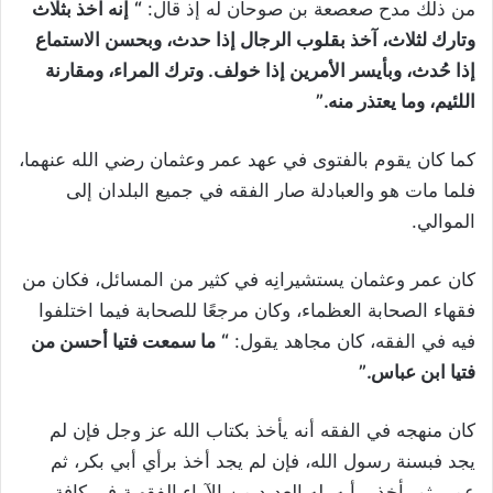
من ذلك مدح صعصعة بن صوحان له إذ قال:
“
إنه آخذ بثلاث
وتارك لثلاث، آخذ بقلوب الرجال إذا حدث، وبحسن الاستماع
إذا حُدث، وبأيسر الأمرين إذا خولف. وترك المراء، ومقارنة
اللئيم، وما يعتذر منه.”
كما كان يقوم بالفتوى في عهد عمر وعثمان رضي الله عنهما،
فلما مات هو والعبادلة صار الفقه في جميع البلدان إلى
الموالي.
كان عمر وعثمان يستشيرانِه في كثير من المسائل، فكان من
فقهاء الصحابة العظماء، وكان مرجعًا للصحابة فيما اختلفوا
فيه في الفقه، كان مجاهد يقول:
“
ما سمعت فتيا أحسن من
فتيا ابن عباس.”
كان منهجه في الفقه أنه يأخذ بكتاب الله عز وجل فإن لم
يجد فبسنة رسول الله، فإن لم يجد أخذ برأي أبي بكر، ثم
عمر، ثم يأخذ برأيه، له العديد من الآراء الفقهية في كافة