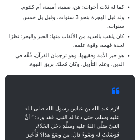
كما له ثلاث أخوات: هن، صفية، أميمة، أم كلثوم.
ولد قبل الهجرة بنحو 3 سنوات، وقيل بل خمس
سنوات.
كان يلقب بالعديد من الألقاب منها: الحبر والبحر؛ نظرًا
لحدة فهمه، وقوة علمه.
هو حبر الأمة وفقيهها، وهو ترجمان القرآن، فُقِّه في
الدين، وعلم التأويل، وكان مُحنّك بريق النبوة.
لازم عبد الله بن عباس رسول الله صلى الله
عليه وسلم، حتى دعا له النبي، فقد ورد: ” أنَّ
النبيَّ صَلَّى اللهُ عليه وسلَّمَ دَخَلَ الخَلَاءَ،
فَوَضَعْتُ له وَضُوءً قالَ: مَن وضَعَ هذا؟ فَأُخْبِرَ