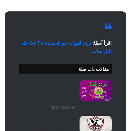
اقرأ أيضًا:
تردد قنوات جو الجديدة Go TV على
نايل سات
مقالات ذات صلة
بعد انقطاع فترة طويلة؛ الان
طريقة ضبط تردد قناة طيور بيبي
الجديد
2024-12-02
تردد قناة الزمالك 2025
Zamalek TV على الأقمار