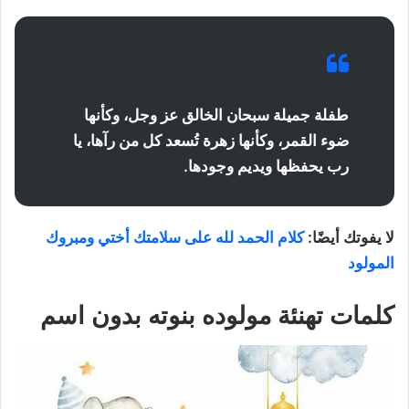
طفلة جميلة سبحان الخالق عز وجل، وكأنها
ضوء القمر، وكأنها زهرة تُسعد كل من رآها، يا
رب يحفظها ويديم وجودها.
لا يفوتك أيضًا:
كلام الحمد لله على سلامتك أختي ومبروك
المولود
كلمات تهنئة مولوده بنوته بدون اسم