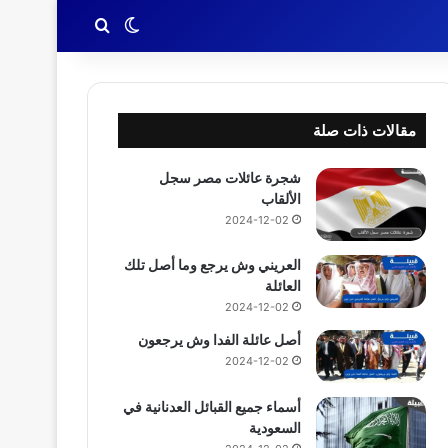
بحث عن
الوضع المظلم
مقالات ذات صلة
شجرة عائلات مصر سجل
الألقاب
2024-12-02
العريني وش يرجع وما أصل تلك
العائلة
2024-12-02
أصل عائلة الفدا وش يرجعون
2024-12-02
أسماء جميع القبائل العدنانية في
السعودية