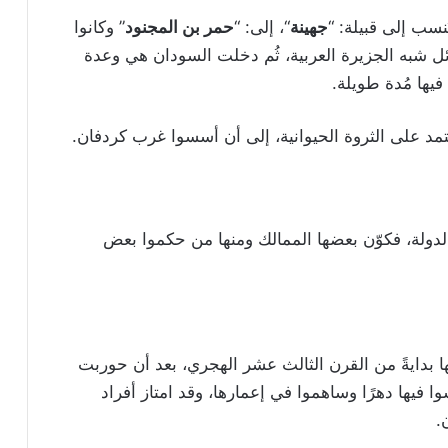
نسب إلى قبيلة: “
جهينة
“، إلى: “
ﺣﻤﺮ ﺑﻦ ﺍﻟﻤﺠﻨﻮﺩ
” وكانوا
ائل شبه الجزيرة العربية، ثُم دخلت السودان هي وعدة
يها مُدة طويلة.
تعتمد على الثروة الحيوانية، إلى أن أسسوا غرب كردفان.
الدولة، فكوّن بعضها الممالك ومنها من حكموا بعض
يها بدايةً من القرن الثالث عشر الهجري، بعد أن حوربت
فيها دهرًا وساهموا في إعمارها، وقد امتاز أفراد
.