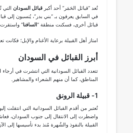
تُعد “قبائل الحَمَر” أحد أكبر
قبائل السودان
التي تُ
في السابق يعرفون بـ “بني بدر”، يُنسبون إلى قب
قبائل أخرى، فسكنت منطقة “
السافنا
” واستقرت ف
امتاز أهل القبيلة برعاية الأغنام والإبل؛ فكانت 
أبرز القبائل في السودان
تتعدد القبائل السودانية التي انتشرت في أرجاء 
المناطق، كما أن منهم الشعراء والمشاهير.
1- قبيلة الرونق
تُعتبر من أقدم القبائل السودانية التي انتقلت إل
واضطرت إلى الانتقال إلى جنوب السودان، فعاشوا 
القبيلة بالنفوذ والشُهرة مُنذ بدء تأسيسها إلى الآن