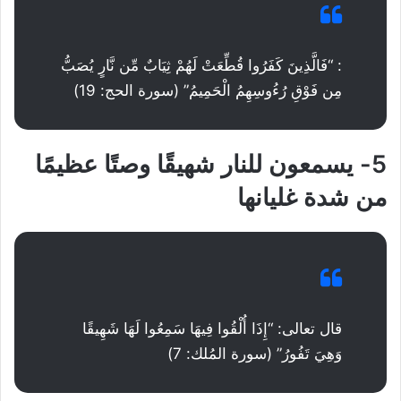
: “فَالَّذِينَ كَفَرُوا قُطِّعَتْ لَهُمْ ثِيَابٌ مِّن نَّارٍ يُصَبُّ
مِن فَوْقِ رُءُوسِهِمُ الْحَمِيمُ” (سورة الحج: 19)
5- يسمعون للنار شهيقًا وصتًا عظيمًا
من شدة غليانها
قال تعالى: “إِذَا أُلْقُوا فِيهَا سَمِعُوا لَهَا شَهِيقًا
وَهِيَ تَفُورُ” (سورة المُلك: 7)