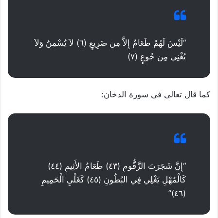
“لَيْسَ لَهُمْ طَعَامٌ إِلاَّ مِن ضَرِيعٍ (٦) لاَ يُسْمِنُ وَلاَ
يُغْنِي مِن جُوعٍ (٧)
كما قال تعالى في سورة الدخان:
“إِنَّ شَجَرَتَ الزَّقُّومِ (٤٣) طَعَامُ الأَثِيمِ (٤٤)
كَالْمُهْلِ يَغْلِي فِي البُطُونِ (٤٥) كَغَلْيِ الْحَمِيمِ
(٤٦)”