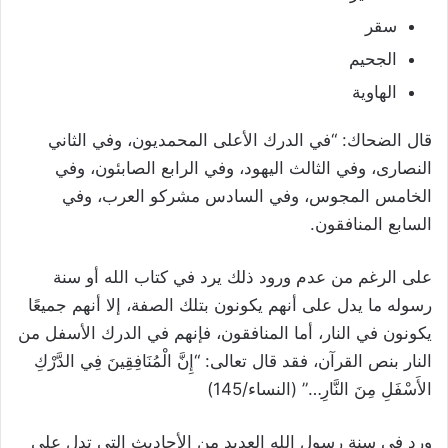
سقر
الجحيم
الهاوية
قال الضحاك: “في الدرك الأعلى المحمديون، وفي الثاني
النصارى، وفي الثالث اليهود، وفي الرابع الصابئون، وفي
الخامس المجوس، وفي السادس مشركو العرب، وفي
السابع المنافقون.
على الرغم من عدم ورود ذلك يرد في كتاب الله أو سنة
رسوله ما يدل على أنهم يكونون بتلك الصفة، إلا أنهم جميعًا
يكونون في النار، أما المنافقون، فإنهم في الدرك الأسفل من
النار بنص القرآن، فقد قال تعالى: “إِنَّ الْمُنَافِقِينَ فِي الدَّرْكِ
الأَسْفَلِ مِنَ النَّارِ…” (النساء/145)
ورد في سنة رسول الله العديد من الأحاديث التي تدل على