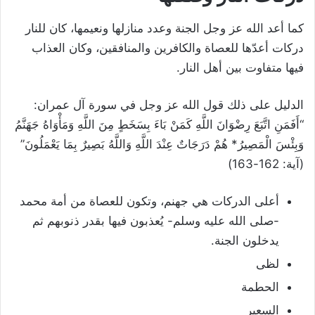
كما أعد الله عز وجل الجنة وعدد منازلها ونعيمها، كان للنار
دركات أعدّها للعصاة والكافرين والمنافقين، وكان العذاب
فيها متفاوت بين أهل النار.
الدليل على ذلك قول الله عز وجل في سورة آل عمران:
“أَفَمَنِ اتَّبَعَ رِضْوَانَ اللَّهِ كَمَنْ بَاءَ بِسَخَطٍ مِنَ اللَّهِ وَمَأْوَاهُ جَهَنَّمُ
وَبِئْسَ الْمَصِيرُ* هُمْ دَرَجَاتٌ عِنْدَ اللَّهِ وَاللَّهُ بَصِيرٌ بِمَا يَعْمَلُونَ”
(آية: 162-163)
أعلى الدركات هي جهنم، وتكون للعصاة من أمة محمد
-صلى الله عليه وسلم- يُعذبون فيها بقدر ذنوبهم ثم
يدخلون الجنة.
لظى
الحطمة
السعير