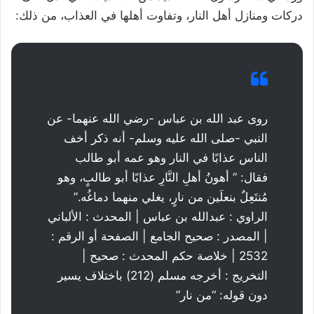
دركات ومنازل أهل النار، وتفاوت أهلها في العذاب، من ذلك:
روى عبد الله بن عباس -رضي الله عنهما- عن
النبي -صلى الله عليه وسلم- أنه ذكر أخف
الناس عذابًا في النار وهو عمه أبو طالب
فقال: ” أهونُ أهلِ النَّارِ عذابًا أبو طالبٍ، وهو
مُنتَعِلٌ بنعلَين من نارٍ، يغلي منهما دماغُه.”
الراوي : عبدالله بن عباس | المحدث : الألباني
| المصدر : صحيح الجامع | الصفحة أو الرقم :
2532 | خلاصة حكم المحدث : صحيح |
التخريج : أخرجه مسلم (212) باختلاف يسير
دون قوله: “من نار”