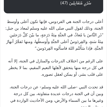
سُرُرٍ مُتَقَابِلِينَ (47)
أعلى درجات الجنة هي الفردوس، فإنها تكون أعلى وأوسط
الجنة، وذلك لقول النبي صلى الله عليه وسلم لمعاذ بن جبل:
“ذَرِ النَّاسَ يا مُعاذُ، في الجنَّةِ مِئةُ دَرَجةٍ، ما بيْنَ كلِّ دَرَجتَينِ
مِئةُ سَنةٍ، والفِردَوسُ أعلى الجنَّةِ وأَوسطُها، ومنها تَفجَّرُ أنهارُ
الجنَّةِ، فإذا سَأَلتُم اللهَ فاسأَلوه الفِردَوسَ.”
على الرغم من اختلاف الدرجات والمنازل في الجنة، إلا أنه
في كل درجة منها يتحقق لأهلها النعيم المقيم، بما لا يخطر
على قلب بشر، أو يمكن لعقل تصوره.
قد تحدث النبي -صلى الله عليه وسلم- عن درجات الجنة،
وبين أن في الجنة درجات عديدة متفاوتة، بين كل درجة
وغيرها ما بين السماء والأرض، ومن الأحاديث الواردة في
درجات الجنة: