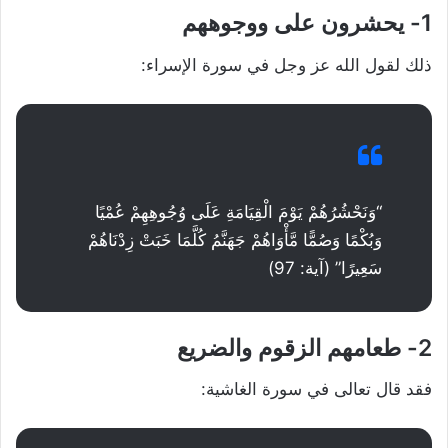
1- يحشرون على ووجوههم
ذلك لقول الله عز وجل في سورة الإسراء:
“وَنَحْشُرُهُمْ يَوْمَ الْقِيَامَةِ عَلَى وُجُوهِهِمْ عُمْيًا
وَبُكْمًا وَصُمًّا مَّأْوَاهُمْ جَهَنَّمُ كُلَّمَا خَبَتْ زِدْنَاهُمْ
سَعِيرًا” (آية: 97)
2- طعامهم الزقوم والضريع
فقد قال تعالى في سورة الغاشية: