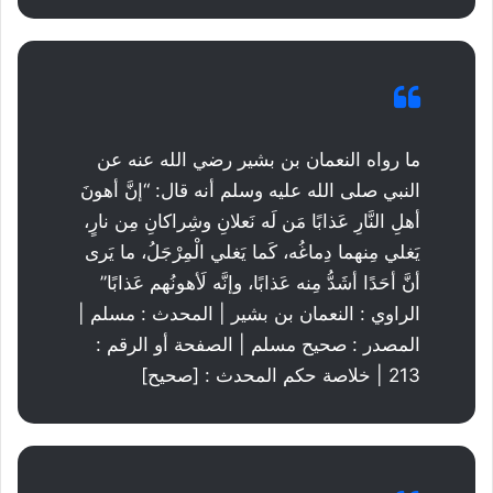
ما رواه النعمان بن بشير رضي الله عنه عن
النبي صلى الله عليه وسلم أنه قال: “إنَّ أهونَ
أهلِ النَّارِ عَذابًا مَن لَه نَعلانِ وشِراكانِ مِن نارٍ،
يَغلي مِنهما دِماغُه، كَما يَغلي الْمِرْجَلُ، ما يَرى
أنَّ أحَدًا أشَدُّ مِنه عَذابًا، وإنَّه لَأهونُهم عَذابًا”
الراوي : النعمان بن بشير | المحدث : مسلم |
المصدر : صحيح مسلم | الصفحة أو الرقم :
213 | خلاصة حكم المحدث : [صحيح]