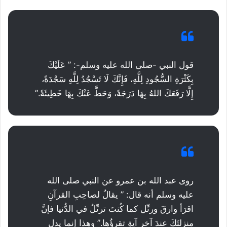
قول النبي -صلى الله عليه وسلم-: ” عَلَيْكَ
بِكَثْرَةِ السُّجُودِ لِلَّهِ، فَإِنَّكَ لَا تَسْجُدُ لِلَّهِ سَجْدَةً،
إِلَّا رَفَعَكَ اللهُ بِهَا دَرَجَةً، وَحَطَّ عَنْكَ بِهَا خَطِيئَةً.”
روى عبد الله بن عمرو عن النبي صلى الله
عليه وسلم أنه قال: ” يقالُ لصاحِبِ القرآنِ
اقرَأ وارقَ ورتِّل كما كُنتَ ترتِّلُ في الدُّنيا فإنَّ
منزلتَكَ عندَ آخرِ آيةٍ تقرؤُها.” وهذا إنما يدل