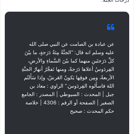
عن عبادة بن الصامت عن النبي صلى الله
عليه وسلم انه قال: “الجنَّةُ مِئةُ دَرَجةٍ، ما بيْنَ
كلِّ دَرَجتَينِ منهما كما بيْنَ السَّماءِ والأرضِ،
الفِردَوسُ أعلاها دَرَجةً، ومنها تَفجَّرُ أنهارُ الجنَّةِ
الأربعةُ، ومِن فوقِها يَكونُ العَرشُ، وإذا سَأَلتُم
اللهَ فاسأَلوه الفِردَوسَ.” الراوي : معاذ بن
جبل | المحدث : السيوطي | المصدر : الجامع
الصغير | الصفحة أو الرقم : 4306 | خلاصة
حكم المحدث : صحيح