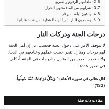
2- طعامهم الزقوم والضريع
3- شرابهم من الماء منتهي الحرارة
4- يلبثون لباسُا من نار
5- يسمعون للنار شهيقًا وصتًا عظيمًا من شدة غليانها
درجات الجنة ودركات النار
لا يتوقف الأمر على دخول الجنة فحسب، بل إن أهل الجنة
لهم درجات ومنازل تقدر حسب عملهم وعبادتهم في الدنيا،
ولأنه توجد العديد من المنازل والدرجات في الجنة، أُختُلِف
في تقدير عددها.
قال تعالى في سورة الأنعام: ” وَلِكُلٍّ دَرَجَاتٌ مِّمَّا عَمِلُواْ…
(132)”
مقالات ذات صلة