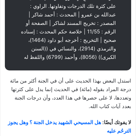
على كثرة تلك الدرجات وتفاوتها. الراوي :
عبدالله بن عمرو | المحدث : أحمد شاكر |
المصدر : تخريج المسند لشاكر | الصفحة أو
الرقم : 11/55 | خلاصة حكم المحدث : إسناده
صحيح | التخريج : أخرجه أبو داود (1464)،
والترمذي (2914)، والنسائي في ((السنن
الكبرى)) (8056)، وأحمد (6799) واللفظ له
استدل البعض بهذا الحديث على أن في الجنة أكثر من مائة
درجة المراد بقوله (مائة) في الحديث إنما يدل على كثرتها
وتعددها، لا على حصرها في هذا العدد، وأن درجات الجنة
بعدد آيات كتاب الله.
لا يفوتك أيضًا:
هل المسيحي الشهيد يدخل الجنة ؟ وهل يجوز
الترحُم عليه