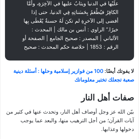
علَيْها في الدنيا ويثابُ عليها في الآخِرَةِ، وأمَّا
الكافِرُ فيُطْعَمُ بِحَسَناتِهِ فِي الدنيا، حتى إذا
أفضى إلى الآخرِةِ لم تكنَ لَهُ حسنةٌ يُعْطَى بِها
خيرًا.” الراوي : أنس بن مالك | المحدث :
الألباني | المصدر : صحيح الجامع | الصفحة أو
الرقم : 1853 | خلاصة حكم المحدث : صحيح
لا يفوتك أيضًا:
100 من فوازير إسلامية وحلها : أسئلة دينية
صعبة تجعلك تختبر معلوماتك
صفات أهل النار
بيّن الله عز وجل أوصاف أهل النار، وتحدث عنها في كثير من
آيات القرآن؛ من أجل الترهيب منها، والبعد عما يوجب
دخولها وعذابها.