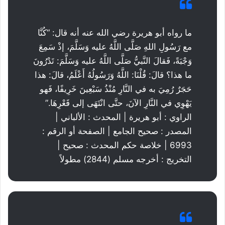
ما رواه أبو هريرة رضي الله عنه أنه قال: “كُنَّا
مع رَسُولِ اللهِ صَلَّى اللَّهُ عليه وَسَلَّمَ، إذْ سَمِعَ
وَجْبَةً، فَقالَ النَّبيُّ صَلَّى اللَّهُ عليه وَسَلَّمَ: تَدْرُونَ
ما هذا؟ قالَ: قُلْنَا: اللَّهُ وَرَسُولُهُ أَعْلَمُ، قالَ: هذا
حَجَرٌ رُمِيَ به في النَّارِ مُنْذُ سَبْعِينَ خَرِيفًا، فَهو
يَهْوِي في النَّارِ الآنَ، حتَّى انْتَهَى إلى قَعْرِهَا.”
الراوي : أبو هريرة | المحدث : الألباني |
المصدر : صحيح الجامع | الصفحة أو الرقم :
6993 | خلاصة حكم المحدث : صحيح |
التخريج : أخرجه مسلم (2844) مطولاً