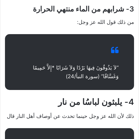
3- شرابهم من الماء منتهي الحرارة
من ذلك قول الله عز وجل:
“لاَ يَذُوقُونَ فِيهَا بَرْدًا وَلاَ شَرَابًا *إِلاَّ حَمِيمًا
وَغَسَّاقًا” (سورة النبأ/24)
4- يلبثون لباسُا من نار
ذلك لأن الله عز وجل حينما تحدث عن أوصاف أهل النار قال