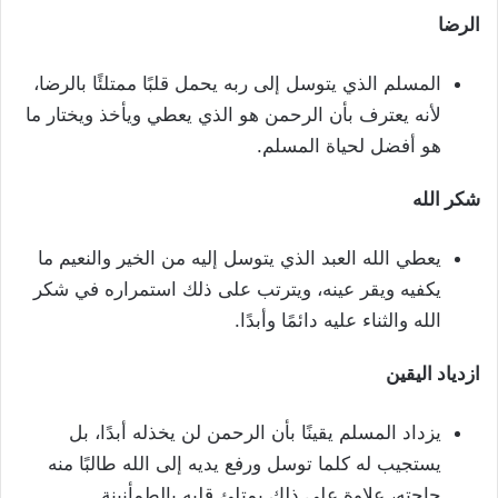
الرضا
المسلم الذي يتوسل إلى ربه يحمل قلبًا ممتلئًا بالرضا،
لأنه يعترف بأن الرحمن هو الذي يعطي ويأخذ ويختار ما
هو أفضل لحياة المسلم.
شكر الله
يعطي الله العبد الذي يتوسل إليه من الخير والنعيم ما
يكفيه ويقر عينه، ويترتب على ذلك استمراره في شكر
الله والثناء عليه دائمًا وأبدًا.
ازدياد اليقين
يزداد المسلم يقينًا بأن الرحمن لن يخذله أبدًا، بل
يستجيب له كلما توسل ورفع يديه إلى الله طالبًا منه
حاجته، علاوة على ذلك يمتلئ قلبه بالطمأنينة.