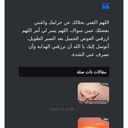
اللهم اكفني بحلالك عن حرامك واغنني
بفضلك عمن سواك، اللهم يسر لي أمر اللهم
ارزقني العوض الجميل بعد الصبر الطويل،
أتوسل إليك يا الله أن ترزقني الهداية وأن
تصرف عني الشدة.
مقالات ذات صلة
11+ دعاء اليوم الثاني عشر من
رمضان مكتوب أسألك يا ربي أن
ترزقني الستر
2024-12-02
دعاء لخالتي المتوفية بالمغفرة