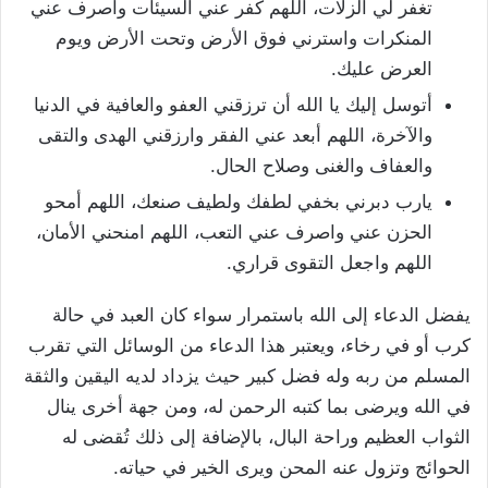
تغفر لي الزلات، اللهم كفر عني السيئات واصرف عني
المنكرات واسترني فوق الأرض وتحت الأرض ويوم
العرض عليك.
أتوسل إليك يا الله أن ترزقني العفو والعافية في الدنيا
والآخرة، اللهم أبعد عني الفقر وارزقني الهدى والتقى
والعفاف والغنى وصلاح الحال.
يارب دبرني بخفي لطفك ولطيف صنعك، اللهم أمحو
الحزن عني واصرف عني التعب، اللهم امنحني الأمان،
اللهم واجعل التقوى قراري.
يفضل الدعاء إلى الله باستمرار سواء كان العبد في حالة
كرب أو في رخاء، ويعتبر هذا الدعاء من الوسائل التي تقرب
المسلم من ربه وله فضل كبير حيث يزداد لديه اليقين والثقة
في الله ويرضى بما كتبه الرحمن له، ومن جهة أخرى ينال
الثواب العظيم وراحة البال، بالإضافة إلى ذلك تُقضى له
الحوائج وتزول عنه المحن ويرى الخير في حياته.