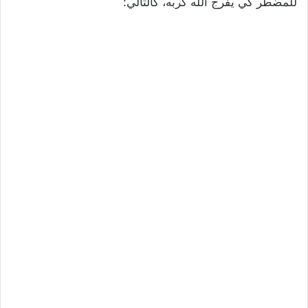
للمضطر كي يفرج الله كربه، كالتالي: