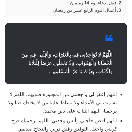
فضل دعاء يوم 14 رمضان
أعمال اليوم الرابع عشر من رمضان
اللَّهُمَّ لَا تُؤاخِذْنِى فِيهِ بِالْعَثَرَاتِ
، وَأَقِلْنِى فِيهِ مِنَ
الْخَطَايَا وَالْهَفَوَاتِ، وَلَا تَجْعَلْنِى غَرَضاً لِلْبَلَايَا
وَالْآفَاتِ، بِعِزِّكَ يَا عِزَّ الْمُسْلِمِينَ.
اللهم اغفر لي واجعلني من المجبورة قلوبهم، اللهم لا
تشمت بي الأعداء ولا تسلط علينا من لا يخافك فينا ولا
يرحمنا، اللهم الثبات على دين محمد.
اللهم اقض حاجتي وأنس وحدتي، اللهم برحمتك فرج
كربتي واجعل التوفيق رفيق دربي والنجاح صديقي