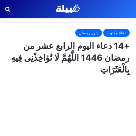
بح
دعاء مكتوب
شهر رمضان
+14 دعاء اليوم الرابع عشر من
رمضان 1446 اللَّهُمَّ لَا تُؤاخِذْنِى فِيهِ
بِالْعَثَرَاتِ