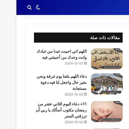
بحث عن
الوضع المظلم
مقالات ذات صلة
اللهم اني احببت عبدا من عبادك
وانت وحدك من أحببتني فيه
2024-12-02
دعاء اللهم بلغنا يوم عرفة ونحن
بخير حال واجعل لنا فيه دعوة
مستجابة
2024-12-02
11+ دعاء اليوم الثاني عشر من
رمضان مكتوب أسألك يا ربي أن
ترزقني الستر
2024-12-02