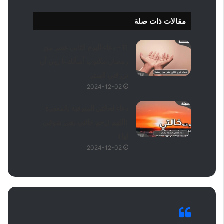
مقالات ذات صلة
11+ دعاء اليوم الثاني عشر من
رمضان مكتوب أسألك يا ربي أن
ترزقني الستر
2024-12-02
دعاء لخالتي المتوفية بالمغفرة
(اللهم ارحم خالتي بقدر شوقي
لها)
2024-12-02