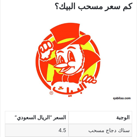
كم سعر مسحب البيك؟
الوجبة
السعر
“الريال السعودي”
سناك دجاج مسحب
4.5