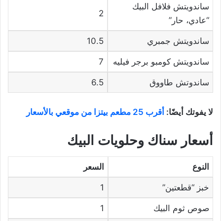
ساندويتش فلافل البيك
2
“عادي، حار”
ساندويتش جمبري
10.5
ساندويتش كومبو برجر فيليه
7
ساندوتش طاووق
6.5
لا يفوتك أيضًا:
أقرب 25 مطعم بيتزا من موقعي بالأسعار
أسعار سناك وحلويات البيك
النوع
السعر
خبز “قطعتين”
1
صوص ثوم البيك
1