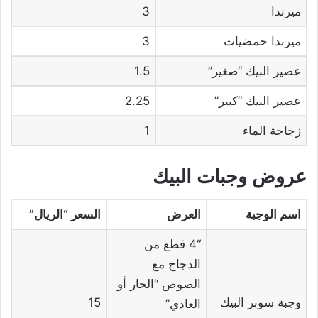
ميرندا
3
ميرندا حمضيات
3
عصير البيك “صغير”
1.5
عصير البيك “كبير”
2.25
زجاجة الماء
1
عروض وجبات البيك
اسم الوجبة
العرض
السعر
“الريال”
“4 قطع من
الدجاج مع
الصوص “الحار أو
وجبة سوبر البيك
15
العادي”