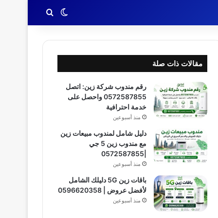
بحث عن
الوضع المظلم
مقالات ذات صلة
رقم مندوب شركة زين: اتصل
0572587855 واحصل على
خدمة احترافية
منذ أسبوعين
دليل شامل لمندوب مبيعات زين
مع مندوب زين 5 جي
|0572587855
منذ أسبوعين
باقات زين 5G دليلك الشامل
لأفضل عروض | 0596620358
منذ أسبوعين