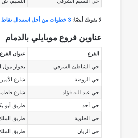
حي النسيم الشرقي
النسيم، ش 40، سعد بن أبي وقاص.
لا يفوتك أيضًا:
3 خطوات من أجل استبدال نقاط موبايلي برصيد
عناوين فروع موبايلي بالدمام
الفرع
عنوان الفرع
حي الشاطئ الشرقي
بجوار مول 
حي الروضة
شارع الأمير 
حي عبد الله فؤاد
شارع فاطمة 
حي أحد
طريق أبو بك
حي الجلوية
طريق الملك 
حي الريان
طريق الملك