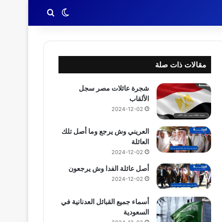
بحث عن
الوضع المظلم
مقالات ذات صلة
شجرة عائلات مصر سجل
الألقاب
2024-12-02
العريني وش يرجع وما أصل تلك
العائلة
2024-12-02
أصل عائلة الفدا وش يرجعون
2024-12-02
أسماء جميع القبائل العدنانية في
السعودية