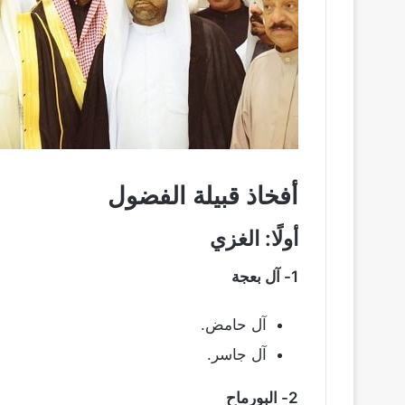
أفخاذ قبيلة الفضول
أولًا: الغزي
1- آل بعجة
آل حامض.
آل جاسر.
2- البورماح