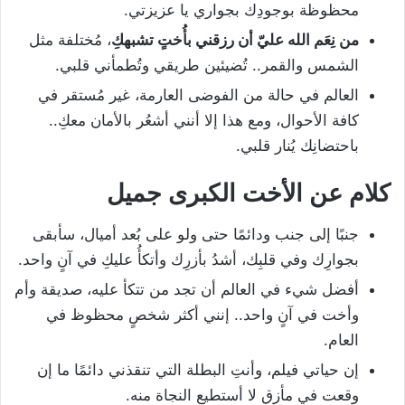
محظوظة بوجودِك بجواري يا عزيزتي.
من نِعَم الله عليّ أن رزقني بأُختٍ تشبهكِ
، مُختلفة مثل
الشمس والقمر.. تُضيئين طريقي وتُطمأني قلبي.
العالم في حالة من الفوضى العارمة، غير مُستقر في
كافة الأحوال، ومع هذا إلا أنني أشعُر بالأمان معكِ..
باحتضانِك يُنار قلبي.
كلام عن الأخت الكبرى جميل
جنبًا إلى جنب ودائمًا حتى ولو على بُعد أميال، سأبقى
بجوارِك وفي قلبِك، أشدُ بأزرِك وأتكأُ عليكِ في آنٍ واحد.
أفضل شيء في العالم أن تجد من تتكأ عليه، صديقة وأم
وأخت في آنٍ واحد.. إنني أكثر شخصٍ محظوظ في
العام.
إن حياتي فيلم، وأنتِ البطلة التي تنقذني دائمًا ما إن
وقعت في مأزق لا أستطيع النجاة منه.