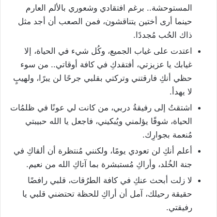
المستوحشة.. برغم افتقادي وشعوري بالألم العارم
حينما أرى أختين يتناقشون، فمن الصعب أن أجد مثل
ذاك الحُب مُجددًا.
اعتدت على غياب الجميع، وكُل شيء في الحياة، إلا
غيابك يا عزيزتي، أفتقدكِ في كافة أوقاتي.. من سوء
حظي أنكِ فارقتني وتركتي بقلبي جرحًا لن يبرًا، ولهيبٍ
لا يهدأ.
اشتقتُ إلى رفيقةُ دربي، من كانت لي عونًا في ظلمُات
الحياة، شوقًا يؤلمني ويُبكيني، فاجعل يا الله حبيبتي
مُنعمة بجوارِك.
أعلم أنكِ لن تعودي يومًا، ولكنني مُنتظرة أن ألقاكِ في
جنة الخُلد، وأراكِ مُستبشرة بما آتاكِ الله من نعيم.
لا زلت أبحث عنكِ في كافة الطرُقات، قلبي رافضًا
حقيقة رحيلك، آمل أن أراكِ للحظة تحتضني قلبي يا
رفيقتي.