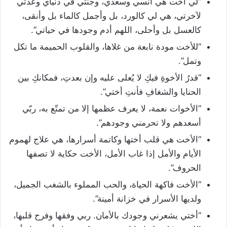
“لي أخت هي أنسي وسعدي، وجنتي في دنياي وعدتي
لآخرتي، هي لي كالورد، بل وأجمل كالماء بل وأنقى،
كالعسل بل وأحلى، اللهم أدم وجودها في حياتي”.
“للأخت مودة نابعة من غلاها، والقلوب الحميمة ما تكل
وتمل”.
“قدرُ الأخوةِ فيكِ لا يُعلى عليه وإن بعدتِ، فمكانكِ بين
الحنايا والشغافِ فأنتِ أختي”.
“الأخوات نعمة، لا يعرف عظمها إلا من تمتّع به، ربّي
أسعدهم ولا تحرمني وجودهم”.
“الأخت هي قلب أختها وكاتمة أسرارها، هي علاج لهموم
الأيام والأمل إذا غاب الأمل، الأخت حكاية لا تصفها
الحروف”.
“الأخت فاكهة الحياة، والحب المملوء بالشغب الجميل،
ولديها الأسرار في خزانة أمينة”.
“أختي يشعرني وجودك بالأمان. ربي وفقها وفرح قلبها،