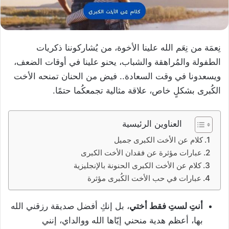
نِعمَة من نِعَم الله علينا الأخوة، من يُشاركوننا ذكريات
الطفولة والمُراهقة والشباب، يحنو علينا في أوقات الضعف،
ويسعدونا في وقت السعادة.. فيض من الحنان تمنحه الأخت
الكُبرى بشكلٍ خاص، علاقة مثالية تجمعكُما حتمًا.
العناوين الرئيسية
كلام عن الأخت الكبرى جميل
عبارات مؤثرة عن فقدان الأخت الكبرى
كلام عن الأخت الكبرى الحنونة بالإنجليزية
عبارات في حب الأخت الكُبرى مؤثرة
أنتِ لستِ فقط أختي
، بل إنكِ أفضل صديقة رزقني الله
بها، أعظم هدية منحني إيّاها الله ووالداي، إنني