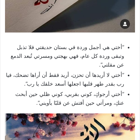
“أختي هي أجمل وردة في بستان حديقتي فلا تذبل
وتبقى وردة كل عام، فهي بهجتي ومسرتي تُبعد الدمع
عن مقلتي”.
“أختي لا أريدھا أن تحزن، أريد فقط أن أراھا تضحك، فيا
رب بقدر طھر قلبھا اجعلھا أسعد خلقك يا رب”.
“أختي أرجوكِ، كوني بقربي، كوني ظلي حين أبحث
عنكِ، ومرآتي حين أفتش عن قلبًا يأويني”.