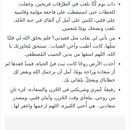
ذات يوم كُنّا نلعب في الطرُقات فريحين، وغفلت
للحظات حتى استيقظت على فاجعة مؤلمة وقاسية
على قلبي، لكنني على أمل أن ألقاكِ في جنة الخُلد،
نلعب ونضحك يومًا مُنعمين.
من يأتي لي بقلب مثل فقيدتي؟ فلم يخلق الله لي قلبًا
مثلُها، كانت أطيب وأحن الفتيات.. تستحق مُجاورتك يا
الله، اللهم اسقها من يدين الحبيب المُصطفى.
أخذت الأرض روحًا كانت تبث فيّ الحياة، فمنذُ فقدها لم
أرَ سعادة وراحة يومًا، آمل أن يرحمكِ الله ويغفر لكِ
خطاياكِ ويعجلّ بلقائي بكِ.
رفيقةُ عُمري وشريكتي في الحُزن والسعادة، جُزء ثانٍ
من روحي، ملجأي وقت الحُزن، وأمان قلبي، ومصدر
سعادتي.. هي أُختي الكبيرة، اللهم ارحمها واغفر لها..