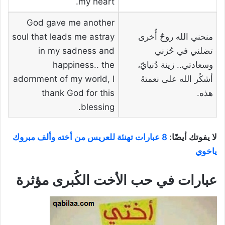
my heart.
God gave me another
منحني الله روحٌ أُخرى
soul that leads me astray
تضلني في حُزني
in my sadness and
وسعادتي.. زينة دُنيايّ،
happiness.. the
أشكُر الله على نعمتهُ
adornment of my world, I
هذه.
thank God for this
blessing.
لا يفوتك أيضًا:
8 عبارات تهنئة للعريس من أخته وألف مبروك
ياخوي
عبارات في حب الأخت الكُبرى مؤثرة