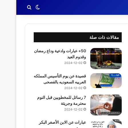
بحث عن
الوضع المظلم
مقالات ذات صلة
50+ عبارات وادعية وداع رمضان
وقدوم العيد
2024-12-02
قصيدة عن يوم التأسيس المملكه
العربيه السعوديه بالفصحى
2024-12-02
7 رسائل للمخطوبين قبل النوم
محترمة وجريئة
2024-12-02
عبارات عن الابن الأصغر البكر