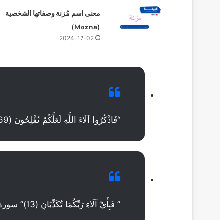
معنى اسم مُزنة وصفاتها الشخصية
(Mozna)
2024-12-02
“فَاذْكُرُوا آلَاءَ اللَّهِ لَعَلَّكُمْ تُفْلِحُونَ (69)” سورة الأعراف
” فَبِأَيِّ آلَاءِ رَبِّكُمَا تُكَذِّبَانِ (13)” سورة الرحمن