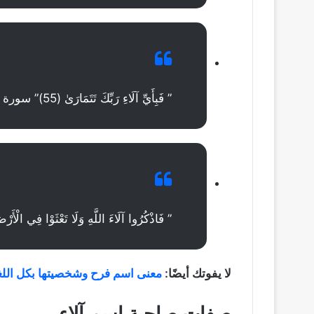
” فَبِأَيِّ آلَاءِ رَبِّكَ تَتَمَارَىٰ (55)” سورة النجم
” فَاذْكُرُوا آلَاءَ اللَّهِ وَلَا تَعْثَوْا فِي الْأَرْضِ مُفْسِد
لا يفوتك أيضًا:
معنى اسم فرح وشخصيتها بكل اللغات (h
صفات صاحبة اسم آلاء