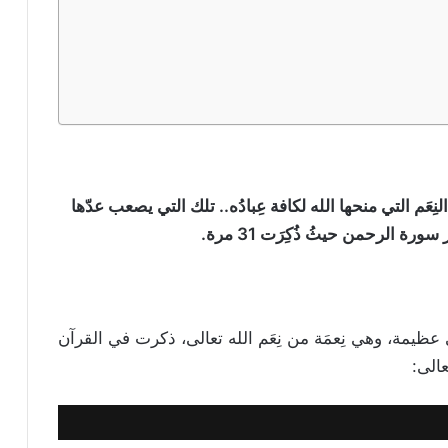
نِعَم التي منحها الله لكافة عِبادُه.. تلك التي يصعب عدّها
ة الرحمن حيثُ ذُكِرَت 31 مرة.
عظيمة، وهي نِعمَة من نِعَم الله تعالى، ذكرت في القرآن