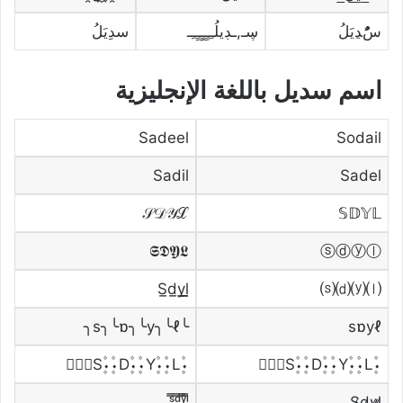
سًٌُُﮃيَلُ
ڛـ,ـڊيلُـِـِِـِِِـِِـِـ
سدِيَلُ
اسم سديل باللغة الإنجليزية
Sadeel
Sodail
Sadil
Sadel
𝒮𝒟𝒴ℒ
𝕊𝔻𝕐𝕃
𝕾𝕯𝖄𝕷
ⓢⓓⓨⓛ
⒮⒟⒴⒧
╰s╮╰ɒ╮╰y╮╰ℓ╮
sɒyℓ
۰۪۫S۪۫۰۰۪۫D۪۫۰۰۪۫Y۪۫۰۰۪۫L۪۫۰
۰۪۫S۪۫۰۰۪۫D۪۫۰۰۪۫Y۪۫۰۰۪۫L۪۫۰
S̷d̷y̷l̷