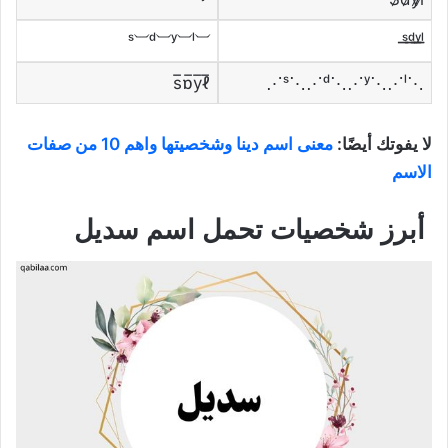
⏡ˢ⏡ᵈ⏡ʸ⏡ˡ
⋰ˢ⋱⋰ᵈ⋱⋰ʸ⋱⋰ˡ⋱
لا يفوتك أيضًا:
معنى اسم دينا وشخصيتها واهم 10 من صفات
الاسم
أبرز شخصيات تحمل اسم سديل