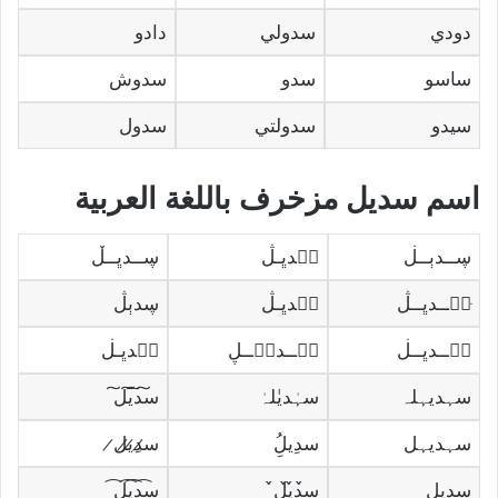
دودي
سدولي
دادو
ساسو
سدو
سدوش
سيدو
سدولتي
سدول
اسم سديل مزخرف باللغة العربية
ڛــدٻــڶ
ڛۣدڀـڷ
ڛــدڀــڵ
ּڛۣــدڀــڷ
ڛۣدڀـڷ
ڛدٻڷ
ڛۜــدڀــڶ
ڛۜــدٻۧــڸ
ڛۜدڀـڶ
سہديہلہ
سہٰديٰلہٰ
س͠د͠ي͠ل͠
سہديہل
سدِيلُِ
س̷د̷ِي̷ل̷
س̲د̲ي̲ل̲
س̀́د̀́ي̀́ل̀́
س̯͡د̯͡ي̯͡ل̯͡