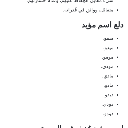
شيء مُقابل الحِفاظ عليهم، وعدم خسارتهم.
متفائل، وواثق في قُدراته.
دلع اسم مؤيد
ميمو.
ميدو.
مومو.
مودي.
مادي.
مادو
.
ديدو.
دودي.
دودو.