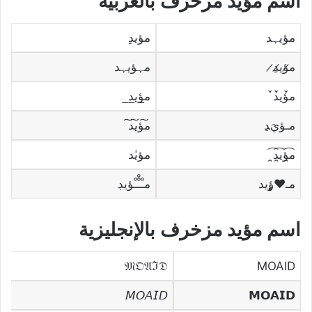
اسم مؤيد مُزخرف بالعربية
مؤيہد
مؤيدِ
م̷ؤي̷د̷ِ
مہؤيہد
م̀́ؤي̀́د̀́
م̲ؤي̲د̲
مـؤيَﮃ
م͠ؤي͠د͠
م̯͡ؤي̯͡د̯͡
مؤيٰد
مـ♥̨̥̬̩ؤيد
مـْـْْـْؤيڊ
اسم مؤيد مزخرف بالإنجليزية
𝔐𝔒𝔄ℑ𝔇
MOAID
𝘔𝘖𝘈𝘐𝘋
𝗠𝗢𝗔𝗜𝗗