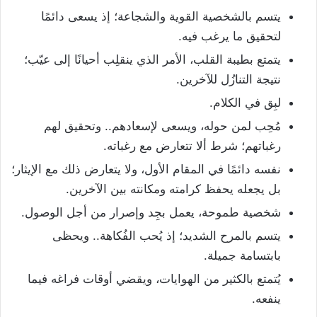
يتسم بالشخصية القوية والشجاعة؛ إذ يسعى دائمًا
لتحقيق ما يرغب فيه.
يتمتع بطيبة القلب، الأمر الذي ينقلِب أحيانًا إلى عيّب؛
نتيجة التنازُل للآخرين.
لبِق في الكلام.
مُحِب لمن حوله، ويسعى لإسعادهم.. وتحقيق لهم
رغباتهم؛ شرط ألا تتعارض مع رغباته.
نفسه دائمًا في المقام الأول، ولا يتعارض ذلك مع الإيثار؛
بل يجعله يحفظ كرامته ومكانته بين الآخرين.
شخصية طموحة، يعمل بجِد وإصرار من أجل الوصول.
يتسم بالمرح الشديد؛ إذ يُحب الفُكاهة.. ويحظى
بابتسامة جميلة.
يُتمتع بالكثير من الهوايات، ويقضي أوقات فراغه فيما
ينفعه.