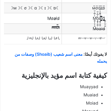
☾м☽☾σ☽☾α☽☾ɪ☽☾ɒ☽
M̷o̷a̷i̷d̷
╰ᵐ╯╰ᵒ╯╰ᵃ╯╰ᶤ╯╰ᵈ╯
⏡ᵐ⏡ᵒ⏡ᵃ⏡ᶤ⏡ᵈ
لا يفوتك أيضًا:
معنى اسم شعيب (Shoaib) وصفات من
يحمله
كيفية كتابة اسم مؤيد بالإنجليزية
Muayyad
Muaiad
Moiad