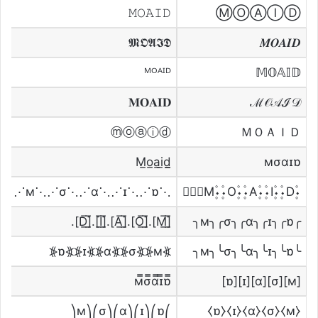
𝙼𝙾𝙰𝙸𝙳
ⓂⓄⒶⒾⒹ
𝕸𝕺𝕬𝕴𝕯
𝑴𝑶𝑨𝑰𝑫
ᴹᴼᴬᴵᴰ
𝕄𝕆𝔸𝕀𝔻
𝐌𝐎𝐀𝐈𝐃
ℳ𝒪𝒜ℐ𝒟
ⓜⓞⓐⓘⓓ
ＭＯＡＩＤ
мσαɪɒ
⋰м⋱⋰σ⋱⋰α⋱⋰ɪ⋱⋰ɒ⋱
۰۪۫M۪۫۰۰۪۫O۪۫۰۰۪۫A۪۫۰۰۪۫I۪۫۰۰۪۫D۪۫۰
[̲̅M̲̅].[̲̅O̲̅].[̲̅A̲̅].[̲̅I̲̅].[̲̅D̲̅].
╭м╮╭σ╮╭α╮╭ɪ╮╭ɒ╮
⦕м⦖⦕σ⦖⦕α⦖⦕ɪ⦖⦕ɒ⦖
╰м╮╰σ╮╰α╮╰ɪ╮╰ɒ╮
[м][σ][α][ɪ][ɒ]
⎛м⎞⎛σ⎞⎛α⎞⎛ɪ⎞⎛ɒ⎞
⧼м⧽⧼σ⧽⧼α⧽⧼ɪ⧽⧼ɒ⧽