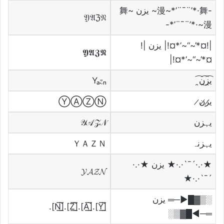
-漫~*’¨¯¨’*·舞~ يزن ~舞
𝔜𝔄ℨ𝔑
*’¨¯¨’*·~漫-
|!¤*’~“~’*¤!| يزن |!
𝖄𝕬𝖅𝕹
¤*’~“~’*¤!|
ي̯͡ز̯͡ن̯͡
Yₐ𝆎ₙ
ي̷ز̷ن̷
ⓎⒶⓏⓃ
يہزن
𝒴𝒜𝒵𝒩
يہزنہ
ＹＡＺＮ
★·.·´¯`·.·★ يزن ★·.·
𝓨𝓐𝓩𝓝
´¯`·.·★
░▒▓█►─═ يزن
[̲̅Y̲̅].[̲̅A̲̅].[̲̅Z̲̅].[̲̅N̲̅].
═─◄█▓▒░