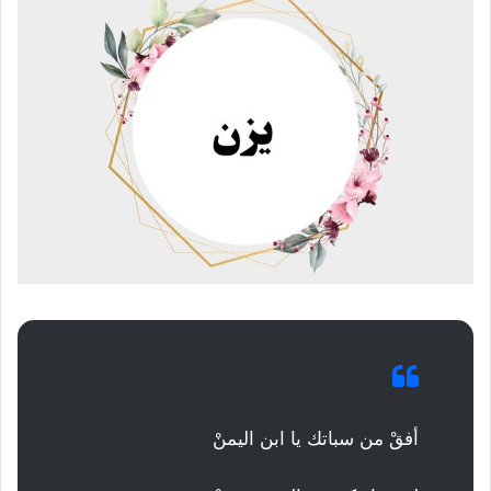
أفقْ من سباتك يا ابن اليمنْ