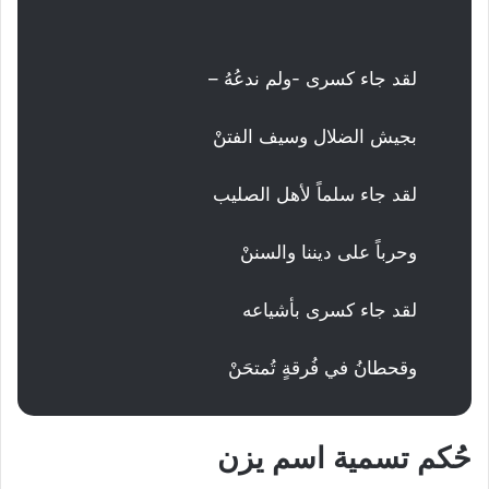
لقد جاء كسرى -ولم ندعُهُ –
بجيش الضلال وسيف الفتنْ
لقد جاء سلماً لأهل الصليب
وحرباً على ديننا والسننْ
لقد جاء كسرى بأشياعه
وقحطانُ في فُرقةٍ تُمتحَنْ
حُكم تسمية اسم يزن