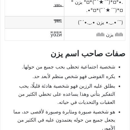
.•°¤*(¯`★´¯)*¤° يزن °
¤*(¯´★`¯)*¤°•.
(¯´•._.• يزن •._.•´¯)
ıllıllı يزن ıllıllı
صفات
صاحب اسم يزن
شخصية اجتماعية تحظى بحب جميع من حولها.
يكره الفوضى فهو شخص منظم لأبعد حد.
يطلق عليه الرزين فهو شخصية هادئة قليلًا، يحب
التفكير بتأني وهذا يساعده على تخطي الكثير من
العقبات والتحديات في حياته.
هو شخصية صبورة ومثابرة وصبورة لأقصى حد، مما
يجعل جميع من حوله يعتمدون عليه في الكثير من
الأمور.