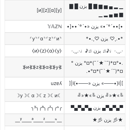
▁ ▂ ▄ ▅ ▆ ▇ █ يزن █ ▇
[y][α][z][и]
▆ ▅ ▄ ▂ ▁
•]••´º´•» يزن «•´º´••[•
𝕐𝔸ℤℕ
*•.¸♡ يزن ♡¸.•*
⸄y⸅⸄α⸅⸄z⸅⸄и⸅
·.¸¸.·♩♪♫ يزن ♫♪♩·.¸¸.·
⧼y⧽⧼α⧽⧼z⧽⧼и⧽
.•°¤*(¯`★´¯)*¤° يزن °
⦕y⦖⦕α⦖⦕z⦖⦕и⦖
¤*(¯´★`¯)*¤°•.
]|I{•——» يزن «——•}I|[
uzɐʎ
╚»★«╝ يزن ╚»★«╝
☾y☽☾α☽☾z☽☾и☽
▀▄▀▄▀▄ يزن ▄▀▄▀▄▀
╭ʸ╮╭ᵃ╮╭ᶻ╮╭ᶰ╮
★彡 يزن 彡★
⸏ʸ⸏⸏ᵃ⸏⸏ᶻ⸏⸏ᶰ⸏