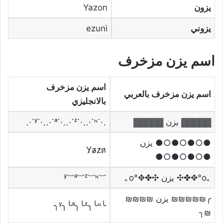
يزون
Yazon
يزوني
ezuni
اسم يزن مزخرف
اسم يزن مزخرف
اسم يزن مزخرف بالعربي
بالانجليزي
▓▓▓▓▓ يزن ▓▓▓▓▓
⋰ʸ⋱⋰ᵃ⋱⋰ᶻ⋱⋰ᶰ⋱
●○●○●○● يزن
Y̷a̷z̷n̷
●○●○●○●
｡o°✥✤✣ يزن ✣✤✥°o｡
⏡ʸ⏡ᵃ⏡ᶻ⏡ᶰ
╭₪₪₪₪₪ يزن ₪₪₪₪
╰ʸ╮╰ᵃ╮╰ᶻ╮╰ᶰ╮
₪╮