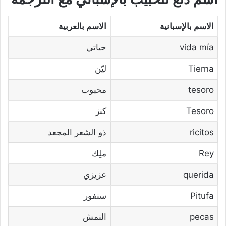
الاسم بالإسبانية
الاسم بالعربية
vida mía
حياتي
Tierna
ليّن
tesoro
محبوب
Tesoro
كنز
ricitos
ذو الشعر المجعد
Rey
ملِك
querida
عزيزي
Pitufa
سنفور
pecas
النمش