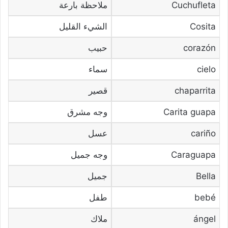
Cuchufleta
ملاحظة بارعة
Cosita
الشيء القليل
corazón
حبيب
cielo
سماء
chaparrita
قصير
Carita guapa
وجه مشرق
cariño
عسل
Caraguapa
وجه جميل
Bella
جميل
bebé
طفل
ángel
ملاك