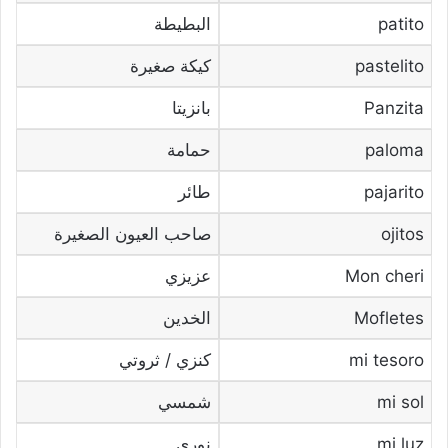
patito
البطيطة
pastelito
كيكة صغيرة
Panzita
بانزيتا
paloma
حمامة
pajarito
طائر
ojitos
صاحب العيون الصغيرة
Mon cheri
عزيزي
Mofletes
الخدين
mi tesoro
كنزي / ثروتي
mi sol
شمسي
mi luz
نوري