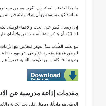
ما هذا الاعتقاد السائد بأن الغُرب هم من سيحتوون
عائلته؟ كيف سيستطيع أن يترك وطنُه فريسة بين 
إن الإنسان فُطر على الحب والانتماء لوطنُه، لكنه
لذا لا بُد أن يتذكر دائمًا أنه لا حاضن ولا أمان خار
مع تعليم الطُلاب منذُ الصِغر التعايُش مع الأزمات
للوطن مُميزة ومُعبرة، تؤثر في نفوسهِم جيدًا عب
بصيغة Pdf كاملة من الايقونة التالية حصرياً عبر موقع qabilaa.com :.
مقدمات إذاعة مدرسية عن الان
الوطن هو ملجأنا، ومأمنا.. فلن نجد الحُرية والحُ