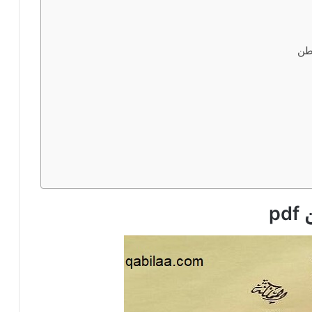
وطن
p