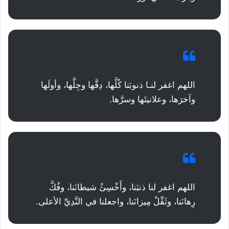
اللهم اغفر لنـا ذنوبَنا كُلَّها، دِقَّها وجِلَّها، وأولَها
وآخرَها، وعلانيتَها وسرَّها.
اللهم اغفر لنا ذنبَنا، وأَخْسِئْ شيطانَنا، وفُكَّ
رِهانَنا، وثَقِّلْ مِيزانَنا، واجعلنا في النَّدِيِّ الأعلى.