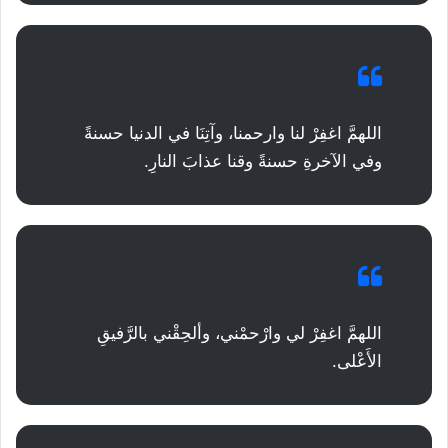
اللهمَّ اغفِرْ لنا وارحمنا، وآتِنَا في الدنيا حسنةً
وفي الآخرةِ حسنةً وقنا عذابَ النارِ.
اللهمَّ اغفِرْ لي وارْحمْني، وألحِقْني بالرَّفيقِ
الأَعْلى.