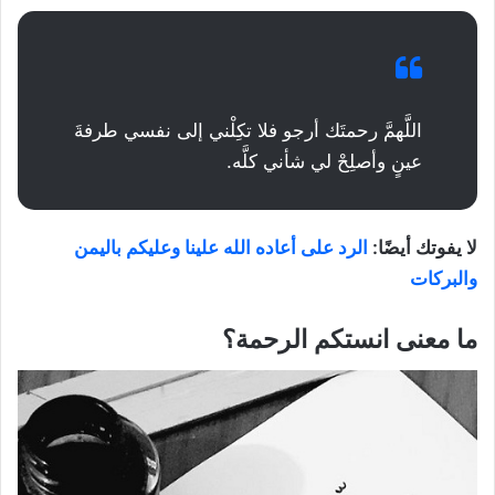
اللَّهمَّ رحمتَك أرجو فلا تكِلْني إلى نفسي طرفةَ
عينٍ وأصلِحْ لي شأني كلَّه.
لا يفوتك أيضًا:
الرد على أعاده الله علينا وعليكم باليمن
والبركات
ما معنى انستكم الرحمة؟