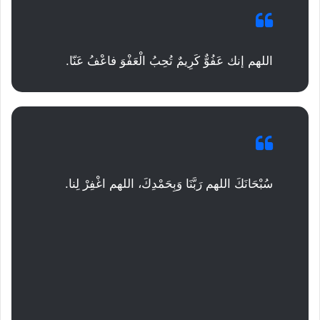
اللهم إنك عَفُوٌّ كَرِيمٌ تُحِبُ الْعَفْوَ فاعْفُ عَنّا.
سُبْحَانَكَ اللهم رَبَّنَا وَبِحَمْدِكَ، اللهم اغْفِرْ لِنا.