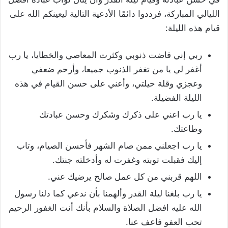
الليالي المباركة، فرددوا دائمًا الأدعية التالية ليعينكم الله على
قيام هذه الليلة:
ربي إني فاضت ذنوبي وكثرت المعاصي والخطايا، يا رب
أغفر لي يا من تغفر الذنوب جميعا، وأرحم ضعفي
وعجزي وقلة حيلتي، وأعني على حسن القيام في هذه
الليلة الفضيلة.
يا رب اعني على ذكرك وشكرك وحسن عبادتك
وطاعتك.
يا رب اجعلني ممن صام الشهر فأحسن الصيام، وتاب
إليك فقبلت توبته وغفرت له وأدخلته جنتك.
اللهم قربني من كل عمل صالح يرضيك عني.
يا رب بلغنا ليلة القدر وألهمنا بأن ندعي كما دلنا رسول
الله عليه افضل الصلاة والسلام بأنك أنت الغفور الرحيم
تحب العفو فاعف عنا.