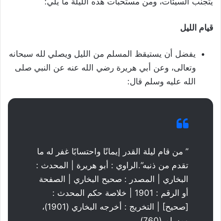
يتجنب السيئات، ومن مستحبات هذه الليلة ما يلي:
قيام الليل
يفضل أن يستيقظ المسلم من الليل ويصلي لله سبحانه
وتعالى، وعن أبي هريرة رضي الله عنه عن النبي صلى
الله عليه وسلم قال:
” من قام ليلة القدر إيمانًا واحتسابًا غفر له ما
تقدم من ذنبه”.الراوي : أبو هريرة | المحدث :
البخاري | المصدر : صحيح البخاري | الصفحة
أو الرقم : 1901 | خلاصة حكم المحدث :
[صحيح] | التخريج : أخرجه البخاري (1901)،
ومسلم (760)