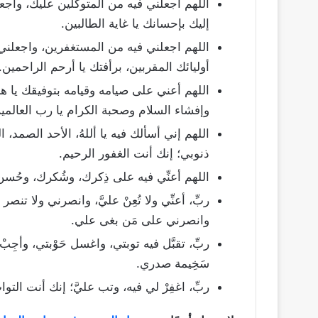
اللهم اجعلني فيه من المتوكلين عليك، واجع
إليك بإحسانك يا غاية الطالبين.
اللهم اجعلني فيه من المستغفرين، واجعلني 
أوليائك المقربين، برأفتك يا أرحم الراحمين.
اللهم أعني على صيامه وقيامه بتوفيقك يا ه
وإفشاء السلام وصحبة الكرام يا رب العالمي
اللهم إني أسألك فيه يا أللهُ، الأحد الصمد، الذ
ذنوبي؛ إنك أنت الغفور الرحيم.
اللهم أعنِّي فيه على ذِكرك، وشُكرك، وحُسن
ربِّ، أعنِّي ولا تُعِنْ عليَّ، وانصرني ولا تنصر
وانصرني على مَن بغى علي.
ربِّ، تقبَّل فيه توبتي، واغسل حَوْبتي، وأجِب
سَخِيمة صدري.
ربِّ، اغفِرْ لي فيه، وتب عليَّ؛ إنك أنت التو