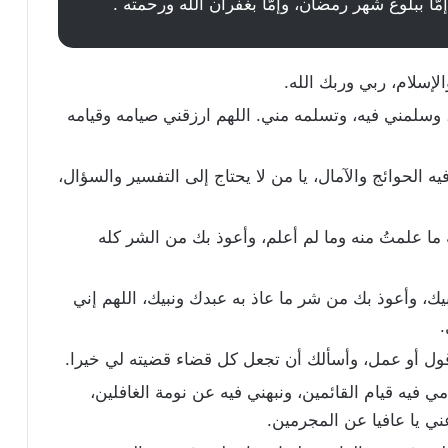
َّا ببلوغ شهر رمضان، وإمَّا بغفران الله ورحمته .
والإسلام، ربي وربك الله.
وسلمني فيه، وتسلمه مني. اللهم ارزقني صيامه وقيامه
ه الحوائج والآمال، يا من لا يحتاج إلى التفسير والسؤال،
 ما علمتُ منه وما لم أعلم، وأعوذ بك من الشر كله
ك، وأعوذ بك من شر ما عاذ به عبدك ونبيك، اللهم إني
.
 قول أو عمل، وأسألك أن تجعل كل قضاء قضيته لي خيرا.
 فيه قيام القائمين، ونبهني فيه عن نومة الغافلين،
ي يا عافيا عن المجرمين.