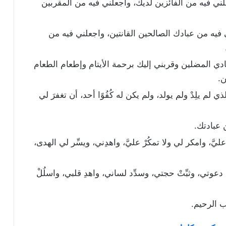
لني فيه من الفائزين لديك، واجعلني فيه من المقربين
فيه من عبادك الصالحين القانتين، واجعلني فيه من
ادي المضلين وقربني إليك برحمة الأيتام وإطعام الطعام
ن.
ي لم يلِدْ ولم يولد، ولم يكن له كُفُوًا أحد، أن تغفرَ لي
 عبادتك.
 عليَّ، وامكر لي ولا تمكُرْ عليَّ، واهدِني، ويسِّر لي الهدى،
ْ دعوتي، وثبِّتْ حجتي، وسدِّد لساني، واهدِ قلبي، واسلُلْ
اب الرحيم.