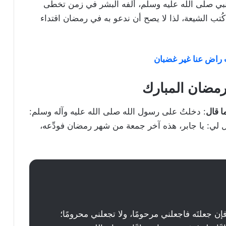
لنبي صلى الله عليه وسلم، ألفه البشر في زمن تخطى
تب الشيعة، لذا لا يصح أن ندعو به في رمضان اقتداء
ت راض عنا غير غضبان
رمضان المبارك
ا قال
: دخلتُ على رسول الله صلى الله عليه وآله وسلم:
 لي: يا جابر، هذه آخر جمعة من شهر رمضان فودِّعه،
فإن جعلتَه فاجعلني مرحومًا، ولا تجعلني محرومًا؛