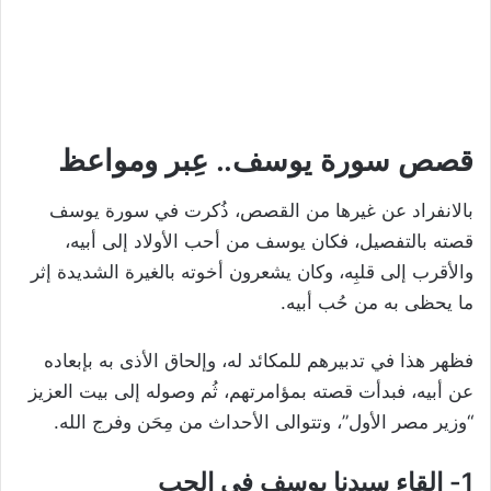
قصص سورة يوسف.. عِبر ومواعظ
بالانفراد عن غيرها من القصص، ذُكرت في سورة يوسف
قصته بالتفصيل، فكان يوسف من أحب الأولاد إلى أبيه،
والأقرب إلى قلبِه، وكان يشعرون أخوته بالغيرة الشديدة إثر
ما يحظى به من حُب أبيه.
فظهر هذا في تدبيرهم للمكائد له، وإلحاق الأذى به بإبعاده
عن أبيه، فبدأت قصته بمؤامرتهم، ثُم وصوله إلى بيت العزيز
“وزير مصر الأول”، وتتوالى الأحداث من مِحَن وفرج الله.
1- إلقاء سيدنا يوسف في الجب