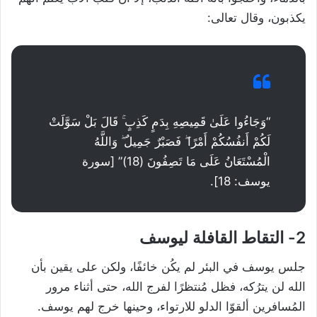
يكذبون، وقال تعالى:
“وَجَاءُوا عَلَىٰ قَمِيصِهِ بِدَمٍ كَذِبٍ ۚ قَالَ بَلْ سَوَّلَتْ
لَكُمْ أَنفُسُكُمْ أَمْرًا ۖ فَصَبْرٌ جَمِيلٌ ۖ وَاللَّهُ
الْمُسْتَعَانُ عَلَى مَا تَصِفُونَ (18)” [سورة
يوسف: 18].
2- التقاط القافلة ليوسف
جلس يوسف في البئر لم يكُن خائفًا، ولكن على يقين بأن
الله لن يترُكه، فظل مُنتظرًا لفرج الله، حتى أثناء مرور
المُسافرين ألقوّا الدلو للارتواء، وحينها خرج لهم يوسف.