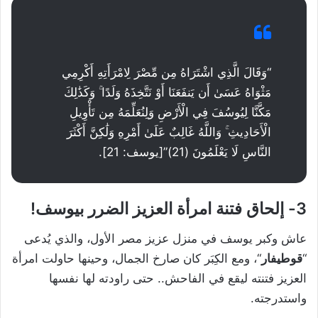
“وَقَالَ الَّذِي اشْتَرَاهُ مِن مِّصْرَ لِامْرَأَتِهِ أَكْرِمِي
مَثْوَاهُ عَسَىٰ أَن يَنفَعَنَا أَوْ نَتَّخِذَهُ وَلَدًا ۚ وَكَذَٰلِكَ
مَكَّنَّا لِيُوسُفَ فِي الْأَرْضِ وَلِنُعَلِّمَهُ مِن تَأْوِيلِ
الْأَحَادِيثِ ۚ وَاللَّهُ غَالِبٌ عَلَىٰ أَمْرِهِ وَلَٰكِنَّ أَكْثَرَ
النَّاسِ لَا يَعْلَمُونَ (21)”[يوسف: 21].
3- إلحاق فتنة امرأة العزيز الضرر بيوسف!
عاش وكبر يوسف في منزل عزيز مصر الأول، والذي يُدعى
“
قوطيفار
“، ومع الكِبَر كان صارخ الجمال، وحينها حاولت امرأة
العزيز فتنته ليقع في الفاحش.. حتى راودته لها نفسها
واستدرجته.