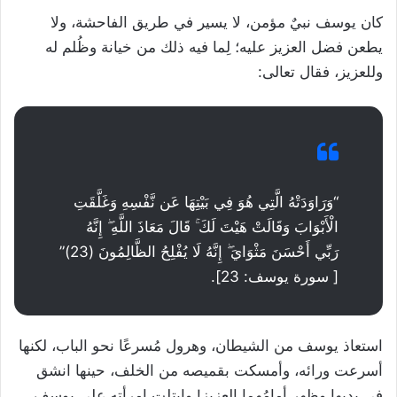
كان يوسف نبيٌ مؤمن، لا يسير في طريق الفاحشة، ولا
يطعن فضل العزيز عليه؛ لِما فيه ذلك من خيانة وظُلم له
وللعزيز، فقال تعالى:
“وَرَاوَدَتْهُ الَّتِي هُوَ فِي بَيْتِهَا عَن نَّفْسِهِ وَغَلَّقَتِ
الْأَبْوَابَ وَقَالَتْ هَيْتَ لَكَ ۚ قَالَ مَعَاذَ اللَّهِ ۖ إِنَّهُ
رَبِّي أَحْسَنَ مَثْوَايَ ۖ إِنَّهُ لَا يُفْلِحُ الظَّالِمُونَ (23)”
[ سورة يوسف: 23].
استعاذ يوسف من الشيطان، وهرول مُسرعًا نحو الباب، لكنها
أسرعت ورائه، وأمسكت بقميصه من الخلف، حينها انشق
في يديها وظهر أمامُهما العزيز! وابتلت امرأته على يوسف