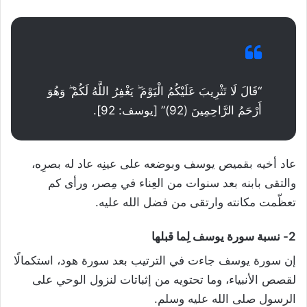
“قَالَ لَا تَثْرِيبَ عَلَيْكُمُ الْيَوْمَ ۖ يَغْفِرُ اللَّهُ لَكُمْ ۖ وَهُوَ
أَرْحَمُ الرَّاحِمِينَ (92)” [يوسف: 92].
عاد أخيه بقميص يوسف وبوضعه على عينِه عاد له بصرِه،
والتقى بابنه بعد سنوات من العِناء في مِصر، ورأى كم
تعظّمت مكانته وارتقى من فضل الله عليه.
2- نسبة سورة يوسف لِما قبلها
إن سورة يوسف جاءت في الترتيب بعد سورة هود، استكمالًا
لقصص الأنبياء، وما تحتويه من إثباتات لنزول الوحي على
الرسول صلى الله عليه وسلم.