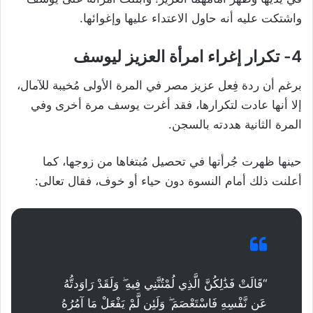
واشتكت عليه أنه حاول الاعتداء عليها وإغوائها.
4- تكرار إغراء امرأة العزيز ليوسف
برغم أن ردة فِعل عزيز مصر في المرة الأولى مُخيبة للآمال،
إلا أنها عادت لتكرارها، فقد أغرت يوسف مرة أخرى وفي
المرة الثانية هددته بالسجن.
حينها ظهرت جُرأتها في تحصيل مُبتغاها من زوجها، كما
أعلنت ذلك أمام النسوة دون حياء أو خوف، فقال تعالى:
“قَالَتْ فَذَٰلِكُنَّ الَّذِي لُمْتُنَّنِي فِيهِ ۖ وَلَقَدْ رَاوَدتُّهُ
عَن نَّفْسِهِ فَاسْتَعْصَمَ ۖ وَلَئِن لَّمْ يَفْعَلْ مَا آمُرُهُ