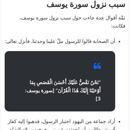
سبب نزول سورة يوسف
ثمَّة أقوال عِدة جاءت حول سبب نزول سورة يوسف،
فكانت:
أن الصحابة قالوا للرسول ملّ علينا وحدثنا، فأنزل تعالى:
“نَحْنُ نَقُصُّ عَلَيْكَ أَحْسَنَ الْقَصَصِ بِمَا
أَوْحَيْنَا إِلَيْكَ هَٰذَا الْقُرْآنَ” [سورة يوسف:
3]
أراد جماعة من اليهود اختبار الرسول، فذهبوا إليه كفار
قُريش طالبين أن يُحدثهم عن نبي خرج من بلاد الشام