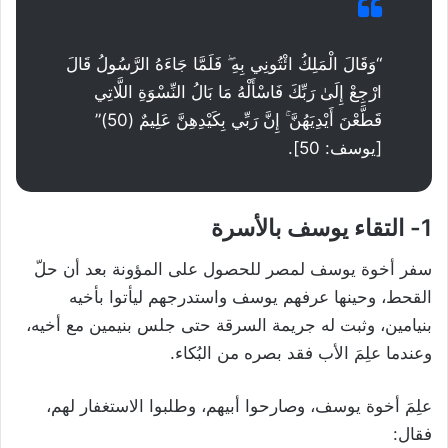
“وَقَالَ الْمَلِكُ ائْتُونِي بِهِ ۖ فَلَمَّا جَاءَهُ الرَّسُولُ قَالَ
ارْجِعْ إِلَىٰ رَبِّكَ فَاسْأَلْهُ مَا بَالُ النِّسْوَةِ اللَّاتِي
قَطَّعْنَ أَيْدِيَهُنَّ ۚ إِنَّ رَبِّي بِكَيْدِهِنَّ عَلِيمٌ (50)”
[يوسف: 50].
1- التقاء يوسف بالأسرة
سفر أخوة يوسف لمصر للحصول على المؤونة بعد أن حلّ
القحط، وحينها عرفهم يوسف واستدرجهم ليأتوا بأخيه
بنيامين، وثبت له جريمة السرقة حتى جلس بنيمين مع أخيه،
وعندما علِمَ الأب فقد بصره من البُكاء.
علِمَ أخوة يوسف، وصارحوا أبيهم، وطلبوا الاستغفار لهم،
فقال: