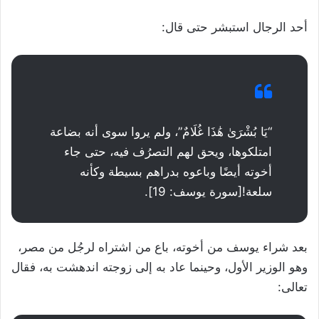
أحد الرجال استبشر حتى قال:
“يَا بُشْرَىٰ هَٰذَا غُلَامٌ”، ولم يروا سوى أنه بضاعة
امتلكوها، ويحق لهم التصرُف فيه، حتى جاء
أخوته أيضًا وباعوه بدراهم بسيطة وكأنه
سلعة![سورة يوسف: 19].
بعد شراء يوسف من أخوته، باع من اشتراه لرجُل من مصر،
وهو الوزير الأول، وحينما عاد به إلى زوجته اندهشت به، فقال
تعالى: