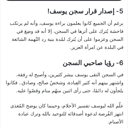
5- إصدار قرار سجن يوسف!
برغم أن الجميع كانوا يعلمون براءة يوسف، وأنه لم يرتكب
فاحشة يُترك على أثرها في السجن، إلا أنه قد وضِعَ في
السجن وعزموا على أن يُترك لمُدة بنية رد التُهمة الشائعة
في البلدة عن امرأة العزيز.
6- رؤيا صاحبي السجن
في السجن التقى يوسف ببشر كثيرين، وأصبح له رِفقة،
واشتهر بينهم أنه كثير العِبادة، وشخصٌ صالح، وصادق.. فكانوا
يلجأون له دائمًا، حتى رأى اثنين منهُم منام وقصّوا عليه.
علّم الله ليوسف تفسير الأحلام، وحينما كان يوضح المُغذى
انتهز الفُرصة لدعوة أصدقائه للتوحيد بالله وترك عبادة
الأصنام.