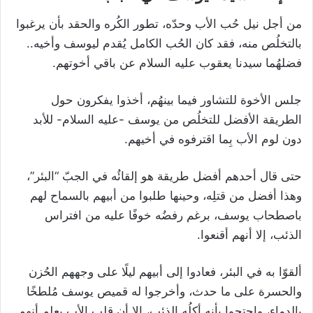
من أجل نيل حُب الأب وحدّه، تطور الكُره والحقد بأن يرغبوا
بالتخلُص منه، فقد كان الحُب الكامل يُقدم ليوسف وأخيه..
فضلهُما سيدنا يعقوب عليه السلام عن باقي أخوتهم.
جلس الأخوة للتشاور فيما بينهُم، أخذوا يفكرون حول
الطريقة الأفضل للتخلُص من يوسف -عليه السلام- للأبد
دون لوم الأب بِما اقترفوه في أخيهم.
حتى قال أحدهم أفضل طريقة هو إلقائُه في الجبّ “البئر”،
وهذا أفضل من قتلِه، وحينها طلبوا من أبيهم بالسماح لهم
باصطحاب يوسف، برغم رفضُه خوفًا عليه من افتراس
الذئب، إلا أنهم أقنعوا.
ألقوّا به في البئر، فعادوا إلى أبيهم ليلًا على وجههم الحُزن
والحسرة على ما حدث، وأخرجوا له قميص يوسف مُلطخًا
بالدماء، واحتجوا بأنه أكلُه الذئب، إلا أن قلب الأب يعلم أنهم