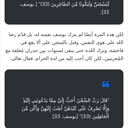
لَيُسْجَنَنَّ وَلَيَكُونًا مِّنَ الصَّاغِرِينَ (32)” [ يوسف:
32].
لكن هذه المرة أيضًا لم يترك يوسف نفسه له، بل قدّم رضا
الله على هوى النفس، وقبل بالسجن على ألا يقع في
فاحشة، وترك اللذة حتى يبقى لسنوات بين جدران مُغلقة مع
المُجرمين، لكن كان أحب إليه من لذة الحرام، فقال تعالى:
“قَالَ رَبِّ السِّجْنُ أَحَبُّ إِلَيَّ مِمَّا يَدْعُونَنِي إِلَيْهِ ۖ
وَإِلَّا تَصْرِفْ عَنِّي كَيْدَهُنَّ أَصْبُ إِلَيْهِنَّ وَأَكُن مِّنَ
الْجَاهِلِينَ (33)” [يوسف: 33]