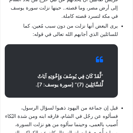
إلى أرض مصر، وما قصته.. حينها نزلت سورة يوسف
في مكة لتسرد قصته كاملة.
يرى البعض أنها نزلت من دون سبب مُعين، كما
للسائلين الذي أجابهم الله تعالى في قوله:
“لَّقَدْ كَانَ فِي يُوسُفَ وَإِخْوَتِهِ آيَاتٌ
لِّلسَّائِلِينَ (7)” [سورة يوسف: 7].
قيل إن جماعة من اليهود ذهبوا لسؤال الرسول،
فسألوه عن رجُل في الشام، فارقه ابنه ومن شدة البُكاء
أُصيب بالعمى، وحينما سألوه من هو نزلت السورة،
ورواية أُخرى قيلت إن السؤال كان عن الكواكب التي