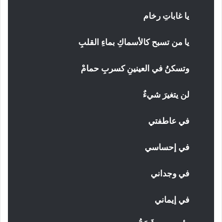
يا غاباتِ رخام
يا من تسبح كالأسماكِ بماءِ القلبِ
وتسكنُ في العينينِ كسربِ حمامْ
لن يتغيرَ شيءٌ
في عاطفتي
في إحساسي
في وجداني
في إيماني