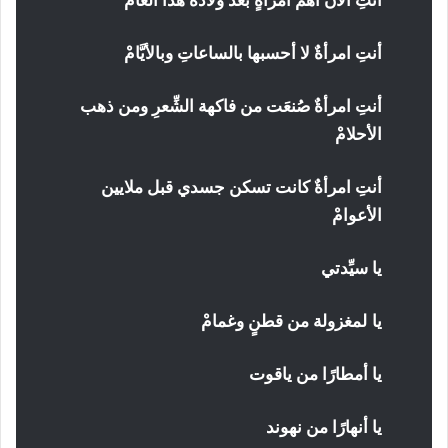
أنتِ امرأةٌ لا أحسبها بالساعاتِ وبالأيَّامْ
أنتِ امرأةٌ صُنعَت من فاكهة الشِّعرِ ومن ذهب
الأحلامْ
أنتِ امرأةٌ كانت تسكن جسدي قبل ملايين
الأعوامْ
يا سيِّدتي
يا
لمغزولة من قطنٍ وغمامْ
يا أمطارًا من ياقوت
يا أنهارًا من نهوند