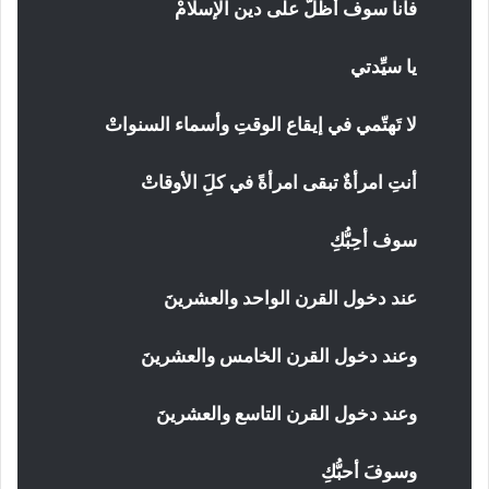
فأنا سوف أَظَلُّ على دين الإسلامْ
يا سيِّدتي
لا تَهتّمي في إيقاع الوقتِ وأسماء السنواتْ
أنتِ امرأةٌ تبقى امرأةً في كلَِ الأوقاتْ
سوف أحِبُّكِ
عند دخول القرن الواحد والعشرينَ
وعند دخول القرن الخامس والعشرينَ
وعند دخول القرن التاسع والعشرينَ
وسوفَ أحبُّكِ