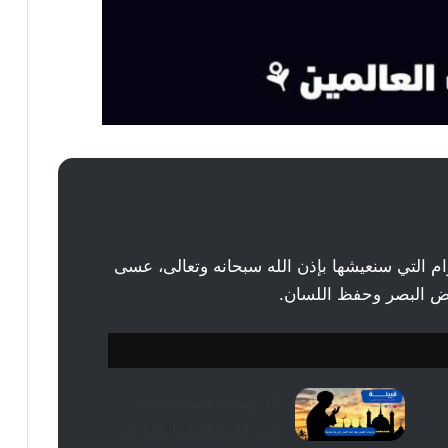
 الأعوام التي سنعيشها بإذن الله سبحانه وتعالى، عسى
وغض البصر وحفظ اللسان.
10 بوستات اللهم بلغنا ليلة
القدر وارزقنا قيامها وأعنا على