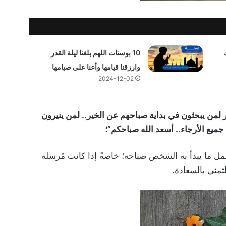
10 بوستات اللهم بلغنا ليلة القدر
وارزقنا قيامها وأعنا على صيامها
2024-12-02
 لمن يبحثون في بداية صباحهم عن الخير.. لمن ينيرون
ميع الأرجاء.. أسعد الله صباحكم”؛
جمل ما يبدأ به الشخص صباحه؛ خاصةً إذا كانت مُرسلة
مني بالسعادة.