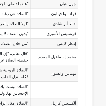
جون بنيان
“عندما تصلي، اجعل
فرانسوا فينلون
“الصلاة هي رغبة، لك
خالد أبو شادي
“لولا الصلاة والق
فرنسيس الأسيزي
“بدون الصلاة لا ي
إدغار كايس
“من خلال الصلاة نت
“قال تعالى: “إن 
محمد إسماعيل المقدم
حفظته الصلاة عن 
“الصلاة الروحية 
توماس واتسون
فكلما نزل القلب ا
“الصلاة ليست بلا
الإحساس بها، ولي
ألكسيس كاريل
“الصلاة، مثل الرا