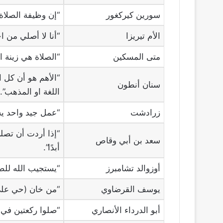
سورين كيركغور
“إن وظيفة الصلاة 
الأم تيريزا
“أنا لا أصلي من ا
متى المسكين
“الصلاة هي زينة ا
“الأهم هو أن كل 
سنان أنطون
اللغة او المذهب”.
زرادشت
“عمل جيد واحد يس
“إذا أردت أن تصل
سعد بن أبي وقاص
أبدًا”.
أوزوالد تشامبرز
“يستجيب الله لل
يوسف القرضاوي
“من خان (حي على 
أبو الدرداء الأنصاري
“صلوا ركعتين في ظ