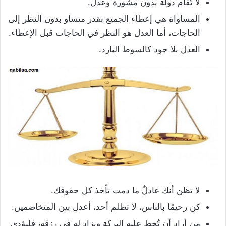
لا تُقام دولة بدون مشورة وعدل.
المساواة هي إعطاء الجميع بقدر متساو بدون النظر إلى
الحاجات، أما العدل هو النظر في الحاجات قبل الإعطاء.
العدل بلا جود كالسوط البارد.
لا تظن أنك عادلٌ ما دمت تأخذ كل حقوقك.
كن رحيمًا بالناس، لا تظلم أحد، أعدل بين المتخاصمين.
من أراد أن تُحط عليه البركة ويزاد له في رزقه، فليؤدي