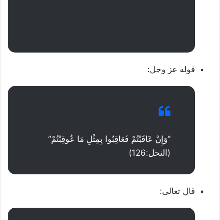
قوله عز وجل:
“وَإِنْ عَاقَبْتُمْ فَعَاقِبُوا بِمِثْلِ مَا عُوقِبْتُمْ”
(النحل:126)
قال تعالى: