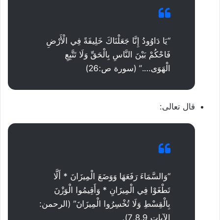
“يَا دَاوُودُ إِنَّا جَعَلْنَاكَ خَلِيفَةً فِي الْأَرْضِ
فَاحْكُمْ بَيْنَ النَّاسِ بِالْحَقِّ وَلَا تَتَّبِعِ
الْهَوَى….” (سورة ص:26)
قال تعالى:
“وَالسَّمَاءَ رَفَعَهَا وَوَضَعَ الْمِيزَانَ * أَلَّا
تَطْغَوْا فِي الْمِيزَانِ * وَأَقِيمُوا الْوَزْنَ
بِالْقِسْطِ وَلَا تُخْسِرُوا الْمِيزَانَ” (الرحمن:
الآيات 7,8,9).