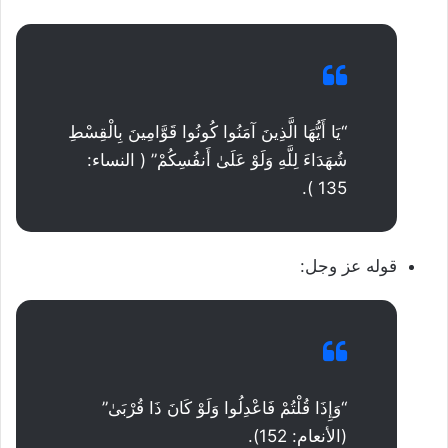
“يَا أَيُّهَا الَّذِينَ آمَنُوا كُونُوا قَوَّامِينَ بِالْقِسْطِ
شُهَدَاءَ لِلَّهِ وَلَوْ عَلَىٰ أَنفُسِكُمْ” ( النساء:
135 ).
قوله عز وجل:
“وَإِذَا قُلْتُمْ فَاعْدِلُوا وَلَوْ كَانَ ذَا قُرْبَىٰ”
(الأنعام: 152).