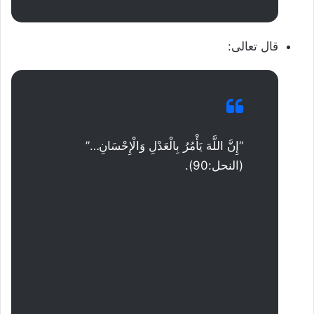
قال تعالى:
“إِنَّ اللَّهَ يَأْمُرُ بِالْعَدْلِ وَالْإِحْسَانِ…”
(النحل:90).