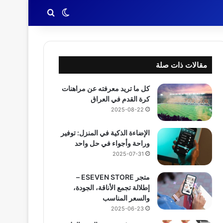
بحث عن
الوضع المظلم
مقالات ذات صلة
كل ما تريد معرفته عن مراهنات
كرة القدم في العراق
2025-08-22
الإضاءة الذكية في المنزل: توفير
وراحة وأجواء في حل واحد
2025-07-31
متجر ESEVEN STORE –
إطلالة تجمع الأناقة، الجودة،
والسعر المناسب
2025-06-23