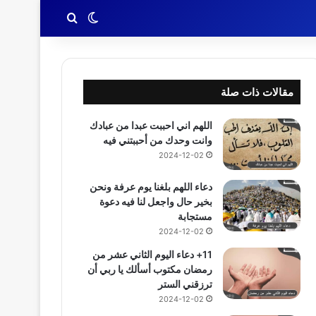
بحث عن
الوضع المظلم
مقالات ذات صلة
اللهم اني احببت عبدا من عبادك
وانت وحدك من أحببتني فيه
2024-12-02
دعاء اللهم بلغنا يوم عرفة ونحن
بخير حال واجعل لنا فيه دعوة
مستجابة
2024-12-02
11+ دعاء اليوم الثاني عشر من
رمضان مكتوب أسألك يا ربي أن
ترزقني الستر
2024-12-02