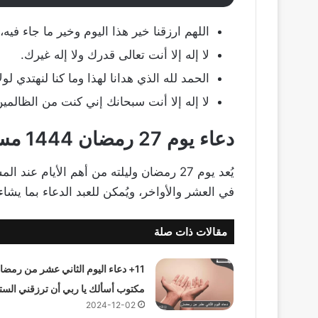
اللهم ارزقنا خير هذا اليوم وخير ما جاء فيه
لا إله إلا أنت تعالى قدرك ولا إله غيرك.
الحمد لله الذي هدانا لهذا وما كنا لنهتدي لو
لا إله إلا أنت سبحانك إني كنت من الظالمين
دعاء يوم 27 رمضان 1444 مستجاب
يُعد يوم 27 رمضان وليلته من أهم الأيام ع
في العشر والأواخر، ويُمكن للعبد الدعاء بما يشا
مقالات ذات صلة
11+ دعاء اليوم الثاني عشر من رمضا
مكتوب أسألك يا ربي أن ترزقني الست
2024-12-02